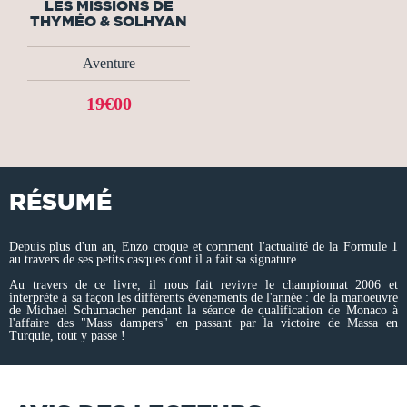
LES MISSIONS DE
THYMÉO & SOLHYAN
Aventure
19€00
RÉSUMÉ
Depuis plus d'un an, Enzo croque et comment l'actualité de la Formule 1
au travers de ses petits casques dont il a fait sa signature.
Au travers de ce livre, il nous fait revivre le championnat 2006 et
interprète à sa façon les différents évènements de l'année : de la manoeuvre
de Michael Schumacher pendant la séance de qualification de Monaco à
l'affaire des "Mass dampers" en passant par la victoire de Massa en
Turquie, tout y passe !