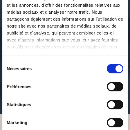
et les annonces, d'offrir des fonctionnalités relatives aux
médias sociaux et d'analyser notre trafic. Nous
partageons également des informations sur l'utilisation de
notre site avec nos partenaires de médias sociaux, de
publicité et d'analyse, qui peuvent combiner celles-ci
avec d'autres informations que vous leur avez fournies
ou qu'ils ont collectées lors de votre utilisation de leurs
services.
EnzoF1.com
Sélection
LE CHAMPION, LE
Nécessaires
du
ROOKIE... ET KIMI !
consentement
Préférences
sports-
19€11
Statistiques
Marketing