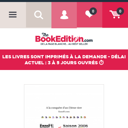
0
0
DE LA PAGE BLANCHE... AU BEST SELLER
LES LIVRES SONT IMPRIMÉS À LA DEMANDE - DÉLAI
ACTUEL : 3 À 5 JOURS OUVRÉS ⏱️