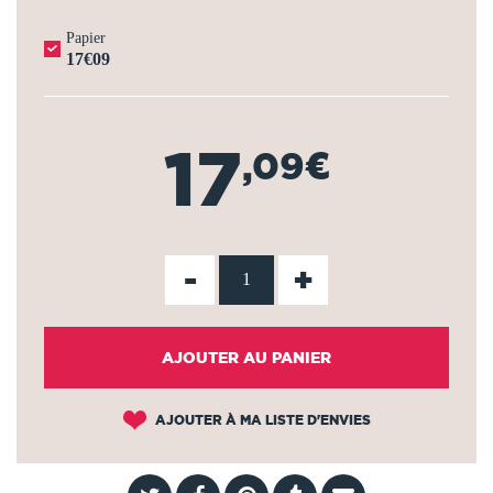
Papier
17€09
17
,09€
-
+
AJOUTER AU PANIER
AJOUTER À MA LISTE D'ENVIES