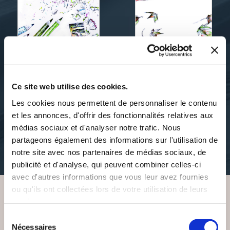
Pierre Raconte moi
Pierre Raconte moi
Ce site web utilise des cookies.
ELIA, LA SIRÈNE AUX
EST-CE AINSI QUE LES
CHEVEUX D'OR
FEMMES MEURENT?
Les cookies nous permettent de personnaliser le contenu
et les annonces, d'offrir des fonctionnalités relatives aux
médias sociaux et d'analyser notre trafic. Nous
contes-legendes
poesies
partageons également des informations sur l'utilisation de
notre site avec nos partenaires de médias sociaux, de
11€67
6€92
publicité et d'analyse, qui peuvent combiner celles-ci
avec d'autres informations que vous leur avez fournies
ou qu'ils ont collectées lors de votre utilisation de leurs
services.
VOUS AIMEREZ AUSSI
Sélection
Nécessaires
du