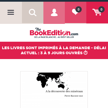
0
0
DE LA PAGE BLANCHE... AU BEST SELLER
LES LIVRES SONT IMPRIMÉS À LA DEMANDE - DÉLAI
ACTUEL : 3 À 5 JOURS OUVRÉS ⏱️