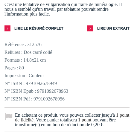
C'est une tentative de vulgarisation qui traite de minéralogie. Il
nous a semblé qu'un travail par tablature pouvait rendre
l'information plus facile.
LIRE LE RÉSUMÉ COMPLET
LIRE UN EXTRAIT
Référence :
312576
Reliures : Dos carré collé
Formats : 14,8x21 cm
Pages : 80
Impression : Couleur
N° ISBN : 9791092678949
N° ISBN Epub : 9791092678963
N° ISBN Pdf : 9791092678956
En achetant ce produit, vous pouvez collecter jusqu'à
1
point
de fidélité
. Votre panier totalisera
1
point
pouvant être
transformé(s) en un bon de réduction de
0,20 €
.