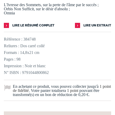
L'Ivresse des Sommets, sur la perte de l'âme par le succès ;
Orbis Non Sufficit, sur le désir d'absolu ;
Omnia
LIRE LE RÉSUMÉ COMPLET
LIRE UN EXTRAIT
Référence :
384748
Reliures : Dos carré collé
Formats : 14,8x21 cm
Pages : 98
Impression : Noir et blanc
N° ISBN : 9791044800862
En achetant ce produit, vous pouvez collecter jusqu'à
1
point
de fidélité
. Votre panier totalisera
1
point
pouvant être
transformé(s) en un bon de réduction de
0,20 €
.