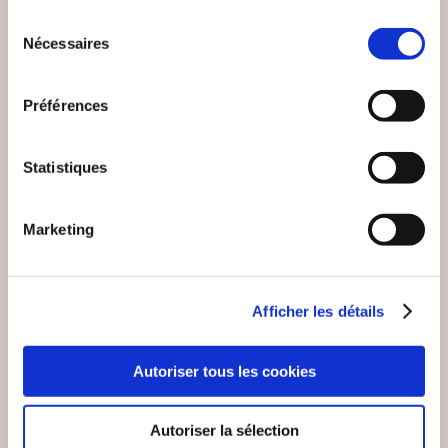
Sélection
Nécessaires
VOUS AIMEREZ AUSSI
du
consentement
Préférences
Statistiques
NEW
Marketing
Afficher les détails
Autoriser tous les cookies
(0 avis)
Autoriser la sélection