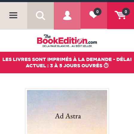
0
0
DE LA PAGE BLANCHE... AU BEST SELLER
LES LIVRES SONT IMPRIMÉS À LA DEMANDE - DÉLAI
ACTUEL : 3 À 5 JOURS OUVRÉS ⏱️