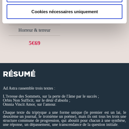
albert charrier fisk
Cookies nécessaires uniquement
LA BIENVEILLANCE
A DES DENTS
Horreur & terreur
5€69
RÉSUMÉ
Ad Astra rassemble trois textes :
L'Ivresse des Sommets, sur la perte de l'âme par le succès ;
Orbis Non Sufficit, sur le désir d'absolu ;
Omnia Vincit Amor, sur l'amour.
Chaque texte du triptyque a une forme unique (le premier est un lai, le
deuxième un journal, le troisième un poème), mais ils ont tous les trois une
structure commune de progression, qui aboutit pour chacun à une synthèse,
une réponse, un dépassement, une transcendance de la question initiale.