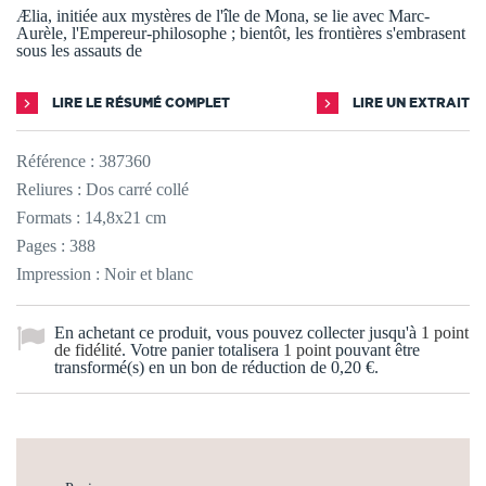
Ælia, initiée aux mystères de l'île de Mona, se lie avec Marc-
Aurèle, l'Empereur-philosophe ; bientôt, les frontières s'embrasent
sous les assauts de
LIRE LE RÉSUMÉ COMPLET
LIRE UN EXTRAIT
Référence :
387360
Reliures : Dos carré collé
Formats : 14,8x21 cm
Pages : 388
Impression : Noir et blanc
En achetant ce produit, vous pouvez collecter jusqu'à
1
point
de fidélité
. Votre panier totalisera
1
point
pouvant être
transformé(s) en un bon de réduction de
0,20 €
.