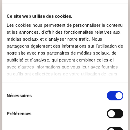
Ce site web utilise des cookies.
Les cookies nous permettent de personnaliser le contenu
et les annonces, d'offrir des fonctionnalités relatives aux
médias sociaux et d'analyser notre trafic. Nous
partageons également des informations sur l'utilisation de
notre site avec nos partenaires de médias sociaux, de
publicité et d'analyse, qui peuvent combiner celles-ci
avec d'autres informations que vous leur avez fournies
ou qu'ils ont collectées lors de votre utilisation de leurs
services.
Sélection
Nécessaires
du
(0 avis)
(0 avis)
consentement
Jérôme Zenastral
DESPAROIR Célina
Préférences
ENTRE
LES ASTÉROÏDES EN
PERFORMANCE ET
ASTROLOGIE