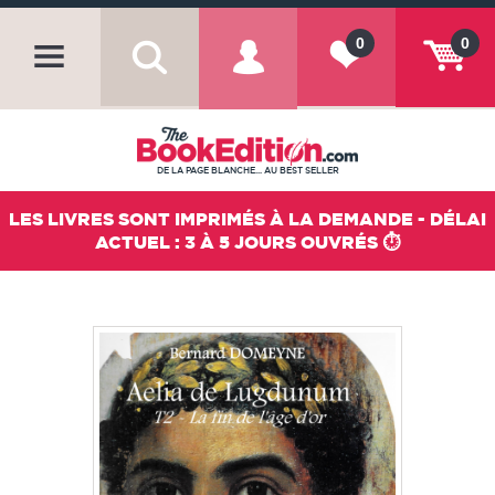
0
0
DE LA PAGE BLANCHE... AU BEST SELLER
LES LIVRES SONT IMPRIMÉS À LA DEMANDE - DÉLAI
ACTUEL : 3 À 5 JOURS OUVRÉS ⏱️