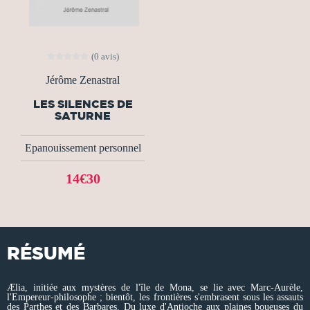
(0 avis)
Jérôme Zenastral
LES SILENCES DE
SATURNE
Epanouissement personnel
14€30
RÉSUMÉ
Ælia, initiée aux mystères de l'île de Mona, se lie avec Marc-Aurèle,
l'Empereur-philosophe ; bientôt, les frontières s'embrasent sous les assauts
des Parthes et des Barbares. Du luxe d'Antioche aux plaines boueuses du