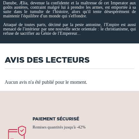
Danube, Ælia, devenue la confidente et la maîtresse de cet Imperator aux
goûts austères, contraint malgré lui à prendre les armes, est emportée à sa
suite dans le tumulte de l'histoire, alors qu'il tente désespérément de
maintenir l'équilibre d'un monde qui s'effondre.
Attaqué de toutes parts, décimé par la peste antonine, l'Empire est aussi
menacé de l'intérieur par une nouvelle secte orientale : le christianisme, qui
refuse de sacrifier au Génie de l'Empereur...
AVIS DES LECTEURS
Aucun avis n'a été publié pour le moment.
PAIEMENT SÉCURISÉ
Remises quantités jusqu'à -42%