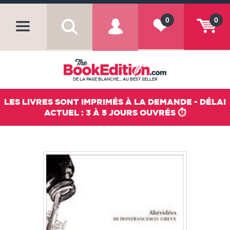
0
0
DE LA PAGE BLANCHE... AU BEST SELLER
LES LIVRES SONT IMPRIMÉS À LA DEMANDE - DÉLAI
ACTUEL : 3 À 5 JOURS OUVRÉS ⏱️