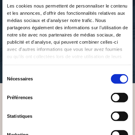
Les cookies nous permettent de personnaliser le contenu
et les annonces, d'offrir des fonctionnalités relatives aux
médias sociaux et d'analyser notre trafic. Nous
partageons également des informations sur l'utilisation de
Eric Di Donfrancesco
Eric Di Donfrancesco
notre site avec nos partenaires de médias sociaux, de
LA MACHINE À CAFÉ
TOUT ET N'IMPORTE
EST PAYANTE
QUOI
publicité et d'analyse, qui peuvent combiner celles-ci
avec d'autres informations que vous leur avez fournies
ou qu'ils ont collectées lors de votre utilisation de leurs
theatre
theatre
services.
11€12
10€11
Sélection
Nécessaires
du
consentement
Préférences
VOUS AIMEREZ AUSSI
Statistiques
Marketing