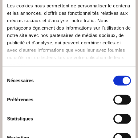
Les cookies nous permettent de personnaliser le contenu
et les annonces, d'offrir des fonctionnalités relatives aux
médias sociaux et d'analyser notre trafic. Nous
partageons également des informations sur l'utilisation de
notre site avec nos partenaires de médias sociaux, de
publicité et d'analyse, qui peuvent combiner celles-ci
avec d'autres informations que vous leur avez fournies
ou qu'ils ont collectées lors de votre utilisation de leurs
services.
Sélection
(0 avis)
(0 avis)
Nécessaires
du
Gilles FIOLET
Simone COLLINE
consentement
Préférences
PAR LA BRÈCHE
SEKOIA
Romans
Romans
Statistiques
19€00
8€00
Marketing