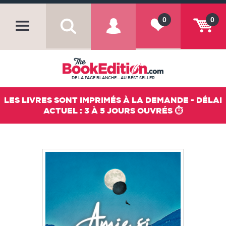
0
0
DE LA PAGE BLANCHE... AU BEST SELLER
LES LIVRES SONT IMPRIMÉS À LA DEMANDE - DÉLAI
ACTUEL : 3 À 5 JOURS OUVRÉS ⏱️