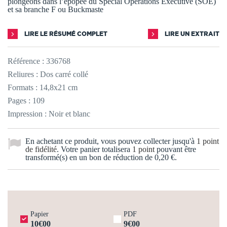
plongeons dans l’épopée du Special Operations Executive (SOE)
et sa branche F ou Buckmaste
LIRE LE RÉSUMÉ COMPLET
LIRE UN EXTRAIT
Référence :
336768
Reliures : Dos carré collé
Formats : 14,8x21 cm
Pages : 109
Impression : Noir et blanc
En achetant ce produit, vous pouvez collecter jusqu'à
1
point
de fidélité
. Votre panier totalisera
1
point
pouvant être
transformé(s) en un bon de réduction de
0,20 €
.
Papier
PDF
10€00
9€00