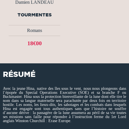
Damien LANDEAU
TOURMENTES
Romans
18€00
RÉSUMÉ
Avec la jeune Hina, native des îles sous le vent, nous nous plongeons dans
l’épopée du Special Operations Executive (SOE) et sa branche F ou
Buckmaster. Hina sous la protection bienveillante de la lune dont elle tire le
nom dans sa langue maternelle sera parachutée par deux fois en territoire
hostile. Les noms, les lieux-dits, les sabotages et les combats dans lesquels
Hina est engagée sont tous authentiques sans que l’histoire ne souffre
d’aucune dérive : la passagère de la lune assumera au péril de sa vie toutes
ses missions sans faille pour répondre à l’instruction ferme du 1er Lord
anglais Winston Churchill : Erase Europe.