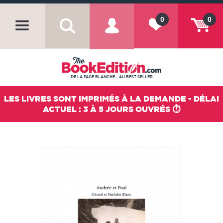
0
0
DE LA PAGE BLANCHE... AU BEST SELLER
LES LIVRES SONT IMPRIMÉS À LA DEMANDE - DÉLAI
ACTUEL : 3 À 5 JOURS OUVRÉS ⏱️