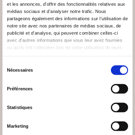
et les annonces, d'offrir des fonctionnalités relatives aux
médias sociaux et d'analyser notre trafic. Nous
partageons également des informations sur l'utilisation de
NEW
notre site avec nos partenaires de médias sociaux, de
publicité et d'analyse, qui peuvent combiner celles-ci
avec d'autres informations que vous leur avez fournies
ou qu'ils ont collectées lors de votre utilisation de leurs
services.
Sélection
Nécessaires
du
consentement
Préférences
(0 avis)
(0 avis)
Thibaut Carré
Bruno BACROIX
Statistiques
ELLE A TUÉ DE
UNE POULE SUR UN
GAULLE
MUR
Marketing
Nouvelles
Nouvelles