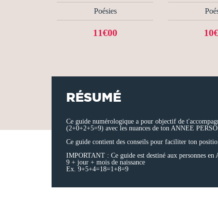
Poésies
Poés
11€00
10
RÉSUMÉ
Ce guide numérologique a pour objectif de t'accompagn
(2+0+2+5=9) avec les nuances de ton ANNEE PERSONNEL
Ce guide contient des conseils pour faciliter ton positi
IMPORTANT : Ce guide est destiné aux personnes en 
9 + jour + mois de naissance
Ex. 9+5+4=18=1+8=9