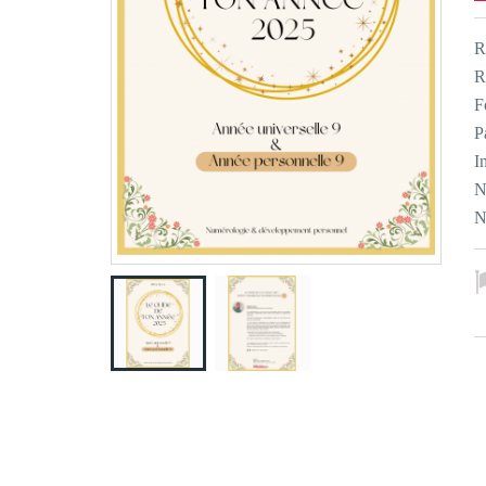
R
R
F
P
I
N
N