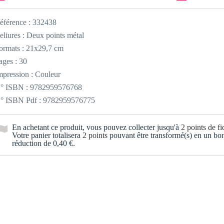
éférence :
332438
eliures : Deux points métal
ormats : 21x29,7 cm
ages : 30
mpression : Couleur
° ISBN : 9782959576768
° ISBN Pdf : 9782959576775
En achetant ce produit, vous pouvez collecter jusqu'à
2
points de fid
Votre panier totalisera
2
points
pouvant être transformé(s) en un bo
réduction de
0,40 €
.