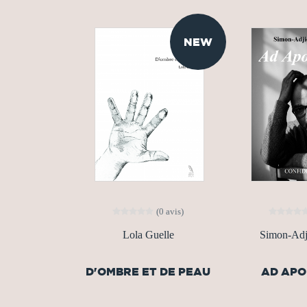
NEW
(0 avis)
Lola Guelle
Simon-Adji
D'OMBRE ET DE PEAU
AD AP