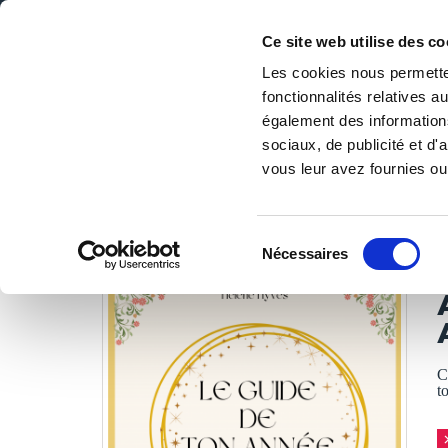
Ce site web utilise des co
Les cookies nous permetten
fonctionnalités relatives 
DE LA PAGE BLANCHE... AU BEST SELLER
également des informations
Accueil
/
Tous les livres
/
Art de vivre
/
Epanouissement p
sociaux, de publicité et d
vous leur avez fournies ou 
LES LIVRES SON
Sélection
Nécessaires
du
H
consentement
C
t