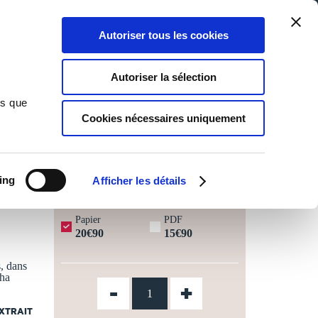
Qui sommes-nous ?
Nous contacter
Blog
Aide
0
0
Autoriser tous les cookies
Rechercher
Connexion
Ma liste
Panier
Autoriser la sélection
ns que
Cookies nécessaires uniquement
JOURS OUVRÉS ⏱️
ing
Afficher les détails
Papier
PDF
20€90
15€90
, dans
cha
-
+
EXTRAIT