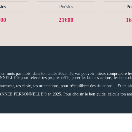
ies
Poésies
Po
€00
21€00
16
er, mois par mois, dans ton année 2025. Tu vas pouvoir mieux comprendre les in
LE 9 pour relever tes propres défis, poser les bonnes actions, les bons ob
onnement, tes choix, tes orientations, pour rééquilibrer des situations… Et en pl
ANNEE PERSONNELLE 9 en 2025. Pour choisir le bon guide, calcule ton ann