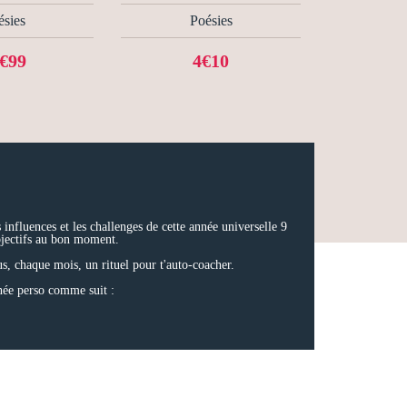
ésies
Poésies
€99
4€10
fluences et les challenges de cette année universelle 9
jectifs au bon moment.
us, chaque mois, un rituel pour t'auto-coacher.
ée perso comme suit :