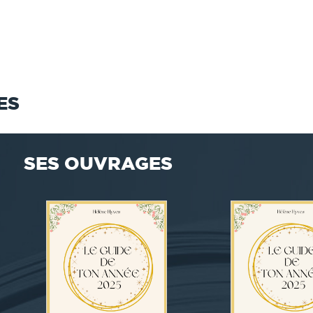
ES
SES OUVRAGES