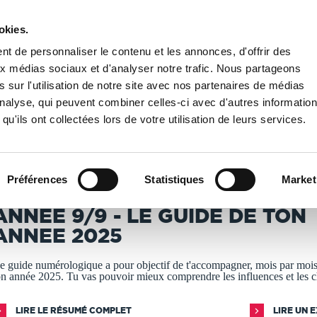
okies.
PUBLIER UN LIVRE
LIBRAIRIE
t de personnaliser le contenu et les annonces, d'offrir des
aux médias sociaux et d'analyser notre trafic. Nous partageons
 sur l'utilisation de notre site avec nos partenaires de médias
ersonnel
/
ANNEE 9/9 - LE GUIDE DE TON ANNEE 2025
'analyse, qui peuvent combiner celles-ci avec d'autres informatio
qu'ils ont collectées lors de votre utilisation de leurs services.
T IMPRIMÉS À LA DEMANDE - DÉLAI ACTUEL : 3 À 5 
Préférences
Statistiques
Market
élène Hyves
ANNEE 9/9 - LE GUIDE DE TON
ANNEE 2025
e guide numérologique a pour objectif de t'accompagner, mois par mois
on année 2025. Tu vas pouvoir mieux comprendre les influences et les 
LIRE LE RÉSUMÉ COMPLET
LIRE UN 