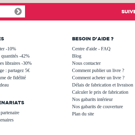
SUIV
ES
BESOIN D'AIDE ?
ter -10%
Centre d'aide - FAQ
 quantités -42%
Blog
s libraires -30%
Nous contacter
ge : partagez 5€
Comment publier un livre ?
e de fidélité
Comment acheter un livre ?
adeau
Délais de fabrication et livraison
Calculer le prix de fabrication
Nos gabarits intérieur
ENARIATS
Nos gabarits de couverture
partenaire
Plan du site
enaires