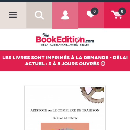
0
0
DE LA PAGE BLANCHE... AU BEST SELLER
LES LIVRES SONT IMPRIMÉS À LA DEMANDE - DÉLAI
ACTUEL : 3 À 5 JOURS OUVRÉS ⏱️