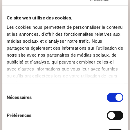
VOUS AIMEREZ AUSSI
Ce site web utilise des cookies.
Les cookies nous permettent de personnaliser le contenu
et les annonces, d'offrir des fonctionnalités relatives aux
NEW
médias sociaux et d'analyser notre trafic. Nous
partageons également des informations sur l'utilisation de
notre site avec nos partenaires de médias sociaux, de
publicité et d'analyse, qui peuvent combiner celles-ci
avec d'autres informations que vous leur avez fournies
ou qu'ils ont collectées lors de votre utilisation de leurs
services.
Sélection
Nécessaires
du
consentement
(0 avis)
(24 avis)
Préférences
Patrick BENT
Damien LANDEAU