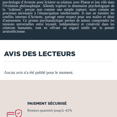
psychologie d'Aristote pour éclairer sa relation avec Platon et son rôle dans
l'évolution philosophique. Allendy explore la dimension psychologique de
la "trahison", perçue non comme une simple rupture, mais comme un
processus nécessaire à l'émancipation intellectuelle. Il met en lumière les
conflits internes d'Aristote, partagé entre respect pour son maître et désir
d'autonomie. Ce prisme psychanalytique permet de mieux comprendre les
tensions universelles entre loyauté, indépendance et créativité dans les
relations humaines, tout en offrant un regard inédit sur la pensée
aristotélicienne.
AVIS DES LECTEURS
Aucun avis n'a été publié pour le moment.
PAIEMENT SÉCURISÉ
Remises quantités jusqu'à -42%