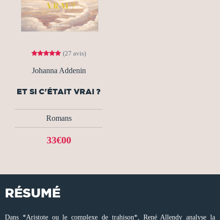
(27 avis)
Johanna Addenin
ET SI C'ÉTAIT VRAI ?
Romans
33€00
RÉSUMÉ
Dans *Aristote ou le complexe de trahison*, René Allendy analyse la