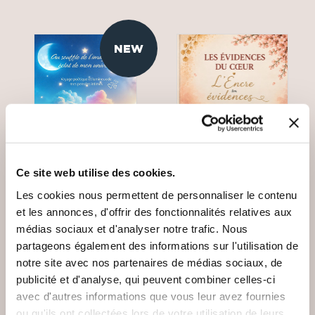
NEW
Ce site web utilise des cookies.
Les cookies nous permettent de personnaliser le contenu
et les annonces, d'offrir des fonctionnalités relatives aux
(0 avis)
(0 avis)
médias sociaux et d'analyser notre trafic. Nous
partageons également des informations sur l'utilisation de
Mireille Viller
l'encre des évidences
notre site avec nos partenaires de médias sociaux, de
AU SOUFFLE DE
LES ÉVIDENCES DU
publicité et d'analyse, qui peuvent combiner celles-ci
L'IMAGINAIRE
COEUR TOME 2
avec d'autres informations que vous leur avez fournies
ou qu'ils ont collectées lors de votre utilisation de leurs