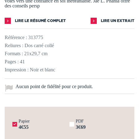
voies vers une confiance en soi inébranlable. Jaë L. Phania offre
des conseils persp
LIRE LE RÉSUMÉ COMPLET
LIRE UN EXTRAIT
Référence :
313775
Reliures : Dos carré collé
Formats : 21x29,7 cm
Pages : 41
Impression : Noir et blanc
Aucun point de fidélité pour ce produit.
Papier
PDF
4€55
3€69