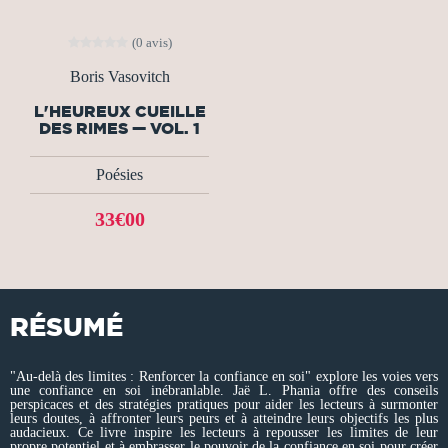
(0 avis)
Boris Vasovitch
L'HEUREUX CUEILLE
DES RIMES — VOL. 1
Poésies
33€00
RÉSUMÉ
"Au-delà des limites : Renforcer la confiance en soi" explore les voies vers
une confiance en soi inébranlable. Jaë L. Phania offre des conseils
perspicaces et des stratégies pratiques pour aider les lecteurs à surmonter
leurs doutes, à affronter leurs peurs et à atteindre leurs objectifs les plus
audacieux. Ce livre inspire les lecteurs à repousser les limites de leur
propre potentiel et à embrasser le pouvoir de la confiance en soi pour créer