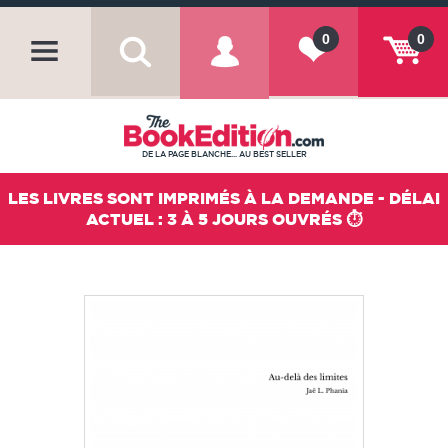
0
0
DE LA PAGE BLANCHE... AU BEST SELLER
LES LIVRES SONT IMPRIMÉS À LA DEMANDE - DÉLAI
ACTUEL : 3 À 5 JOURS OUVRÉS ⏱️