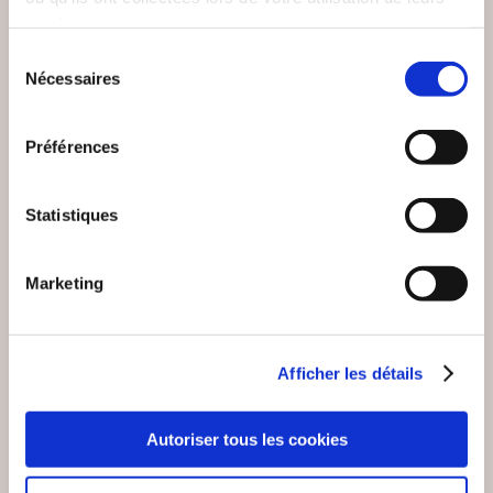
Poésies
Poésies
services.
18€00
21€00
Sélection
Nécessaires
du
consentement
Préférences
Statistiques
Marketing
Afficher les détails
Autoriser tous les cookies
(0 avis)
(0 avis)
TIMON
Simon-Adjid Pesenti