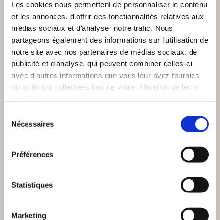
Les cookies nous permettent de personnaliser le contenu
et les annonces, d'offrir des fonctionnalités relatives aux
médias sociaux et d'analyser notre trafic. Nous
partageons également des informations sur l'utilisation de
notre site avec nos partenaires de médias sociaux, de
publicité et d'analyse, qui peuvent combiner celles-ci
avec d'autres informations que vous leur avez fournies
ou qu'ils ont collectées lors de votre utilisation de leurs
services.
Sélection
(0 avis)
(4 avis)
Nécessaires
du
Cdt Pascal BELLAMY
Jules Salé
consentement
SURPRISES À
RÉINVENTER L’EAU
Préférences
SYDNEY
CHAUDE
Action & aventure
Action & aventure
Statistiques
26€99
15€67
Marketing