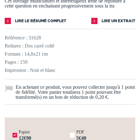
Cet ouvrage multiculturel et interreligieux tente de répondre à
cette question en enchainant progressivement sous la tra
LIRE LE RÉSUMÉ COMPLET
LIRE UN EXTRAIT
Référence :
31628
Reliures : Dos carré collé
Formats : 14,8x21 cm
Pages : 159
Impression : Noir et blanc
En achetant ce produit, vous pouvez collecter jusqu'à
1
point
de fidélité
. Votre panier totalisera
1
point
pouvant être
transformé(s) en un bon de réduction de
0,20 €
.
Papier
PDF
12€90
5€40