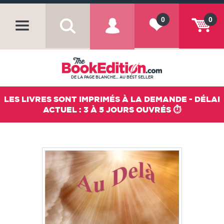
0
0
DE LA PAGE BLANCHE... AU BEST SELLER
LES LIVRES SONT IMPRIMÉS À LA DEMANDE - DÉLAI
ACTUEL : 3 À 5 JOURS OUVRÉS ⏱️