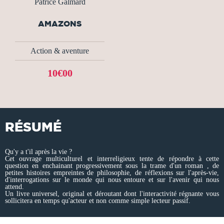
Patrice Galmard
AMAZONS
Action & aventure
10€00
RÉSUMÉ
Qu'y a t'il après la vie ?
Cet ouvrage multiculturel et interreligieux tente de répondre à cette
question en enchainant progressivement sous la trame d'un roman , de
petites histoires empreintes de philosophie, de réflexions sur l'après-vie,
d'interrogations sur le monde qui nous entoure et sur l'avenir qui nous
attend.
Un livre universel, original et déroutant dont l'interactivité régnante vous
sollicitera en temps qu'acteur et non comme simple lecteur passif.