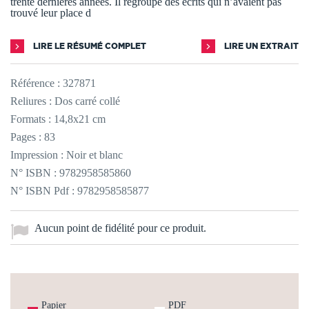
trente dernières années. Il regroupe des écrits qui n’avaient pas
trouvé leur place d
LIRE LE RÉSUMÉ COMPLET
LIRE UN EXTRAIT
Référence :
327871
Reliures : Dos carré collé
Formats : 14,8x21 cm
Pages : 83
Impression : Noir et blanc
N° ISBN : 9782958585860
N° ISBN Pdf : 9782958585877
Aucun point de fidélité pour ce produit.
Papier
PDF