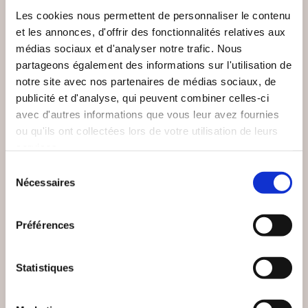
Les cookies nous permettent de personnaliser le contenu
et les annonces, d'offrir des fonctionnalités relatives aux
médias sociaux et d'analyser notre trafic. Nous
partageons également des informations sur l'utilisation de
notre site avec nos partenaires de médias sociaux, de
publicité et d'analyse, qui peuvent combiner celles-ci
avec d'autres informations que vous leur avez fournies
ou qu'ils ont collectées lors de votre utilisation de leurs
services.
(0 avis)
(0 avis)
Sélection
Sophie Lottmann-Miot
Lucas Bemben
Nécessaires
du
LE PETIT CHAPERON
LES AMIS DE
consentement
RRR!...
CAROLINE
Préférences
De 3 à 7 ans
De 3 à 7 ans
16€50
30€00
Statistiques