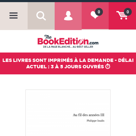
0
0
DE LA PAGE BLANCHE... AU BEST SELLER
LES LIVRES SONT IMPRIMÉS À LA DEMANDE - DÉLAI
ACTUEL : 3 À 5 JOURS OUVRÉS ⏱️