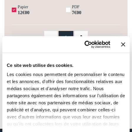
Papier
PDF
12€00
7€00
-
+
AJOUTER AU PANIER
Ce site web utilise des cookies.
Les cookies nous permettent de personnaliser le contenu
AJOUTER À MA LISTE D'ENVIES
et les annonces, d'offrir des fonctionnalités relatives aux
médias sociaux et d'analyser notre trafic. Nous
partageons également des informations sur l'utilisation de
notre site avec nos partenaires de médias sociaux, de
publicité et d'analyse, qui peuvent combiner celles-ci
AUTOUR DE TIFANY CAPLIEZ
avec d'autres informations que vous leur avez fournies
ou qu'ils ont collectées lors de votre utilisation de leurs
services.