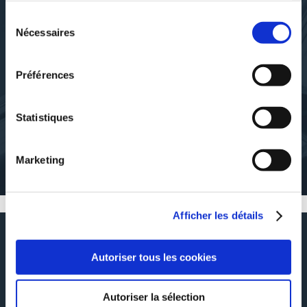
Sélection
Nécessaires
du
DÉCOUVRIR TIFANY CAPLIEZ
consentement
Préférences
Statistiques
À PROPOS DE L'AUTEUR
Marketing
Cet auteur n'a pas de description
Afficher les détails
RÉSUMÉ
Autoriser tous les cookies
Tifany Capliez à décidée d'écrire le livre « Au nom de mon frère » en
hommage à son petit frère Clément parti trop tôt à 7 ans et demi. Cette
histoire vraie et poignante reflète un passage difficile qu'a vécue Tifany et
Autoriser la sélection
sa famille.