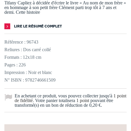
Tifany Capliez à décidée d'écrire le livre « Au nom de mon frère »
en hommage à son petit frère Clément parti trop tôt à 7 ans et
demi. Cette histoire
LIRE LE RÉSUMÉ COMPLET
Référence :
96743
Reliures : Dos carré collé
Formats : 12x18 cm
Pages : 226
Impression : Noir et blanc
N° ISBN : 9782746661509
En achetant ce produit, vous pouvez collecter jusqu'à
1
point
de fidélité
. Votre panier totalisera
1
point
pouvant être
transformé(s) en un bon de réduction de
0,20 €
.