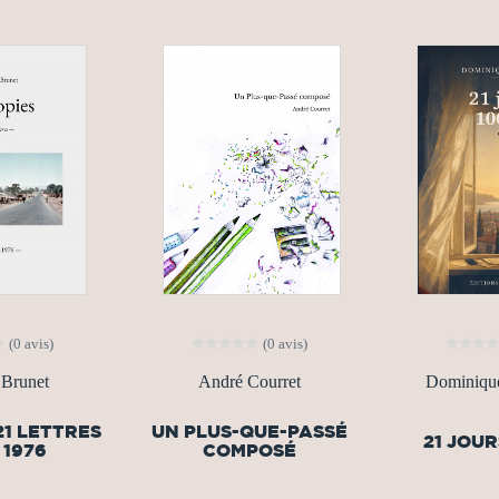
(0 avis)
(0 avis)
 Brunet
André Courret
Dominiq
21 LETTRES
UN PLUS-QUE-PASSÉ
21 JOUR
- 1976
COMPOSÉ