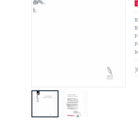
R
R
F
P
I