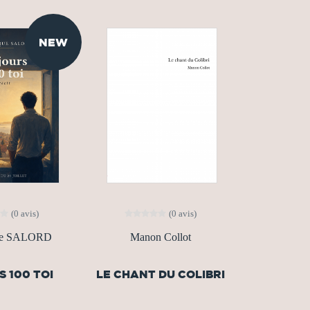
NEW
(0 avis)
(0 avis)
ue SALORD
Manon Collot
S 100 TOI
LE CHANT DU COLIBRI