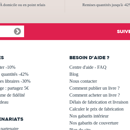
À domicile ou en point relais
Remises quantités jusqu'à -4
SUIV
ES
BESOIN D'AIDE ?
ter -10%
Centre d'aide - FAQ
 quantités -42%
Blog
s libraires -30%
Nous contacter
ge : partagez 5€
Comment publier un livre ?
e de fidélité
Comment acheter un livre ?
adeau
Délais de fabrication et livraison
Calculer le prix de fabrication
Nos gabarits intérieur
ENARIATS
Nos gabarits de couverture
partenaire
Plan du site