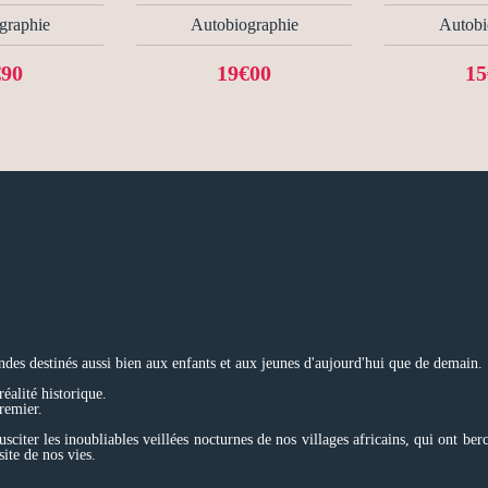
graphie
Autobiographie
Autobi
€90
19€00
15
gendes destinés aussi bien aux enfants et aux jeunes d'aujourd'hui que de demain.
éalité historique.
premier.
susciter les inoubliables veillées nocturnes de nos villages africains, qui ont b
site de nos vies.