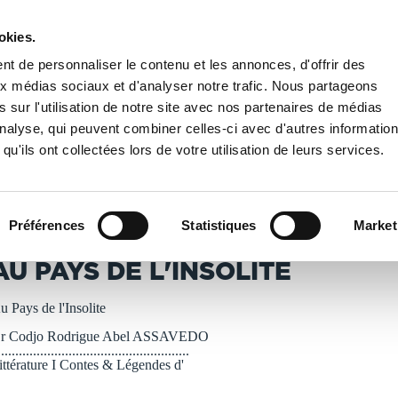
okies.
PUBLIER UN LIVRE
LIBRAIRIE
t de personnaliser le contenu et les annonces, d'offrir des
aux médias sociaux et d'analyser notre trafic. Nous partageons
 sur l'utilisation de notre site avec nos partenaires de médias
/
Au Pays de l'Insolite
'analyse, qui peuvent combiner celles-ci avec d'autres informatio
qu'ils ont collectées lors de votre utilisation de leurs services.
T IMPRIMÉS À LA DEMANDE - DÉLAI ACTUEL : 3 À 5 
Préférences
Statistiques
Market
r Codjo Rodrigue Abel ASSAVEDO
AU PAYS DE L'INSOLITE
u Pays de l'Insolite
r Codjo Rodrigue Abel ASSAVEDO
......................................................
ittérature I Contes & Légendes d'