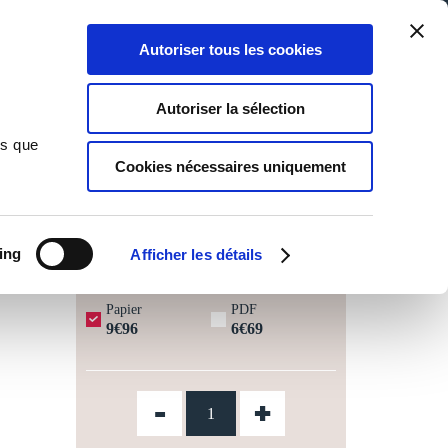
Qui sommes-nous ?
Nous contacter
Blog
Aide
0
0
Autoriser tous les cookies
Rechercher
Connexion
Ma liste
Panier
Autoriser la sélection
ns que
Cookies nécessaires uniquement
JOURS OUVRÉS ⏱️
ing
Afficher les détails
Papier
PDF
9€96
6€69
-
+