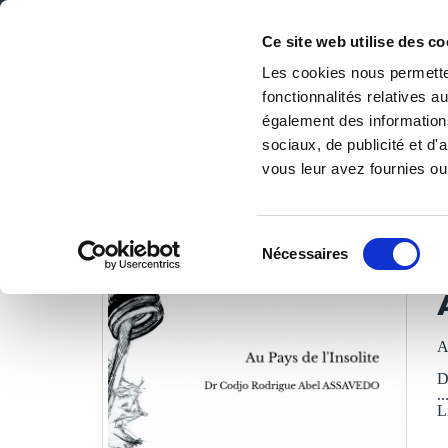
Ce site web utilise des co
Les cookies nous permetten
fonctionnalités relatives 
DE LA PAGE BLANCHE... AU BEST SELLER
également des informations
Accueil
/
Tous les livres
/
Littérature
/
Contes & légendes
sociaux, de publicité et d
vous leur avez fournies ou 
LES LIVRES SON
Sélection
Nécessaires
du
D
consentement
A
D
..
L