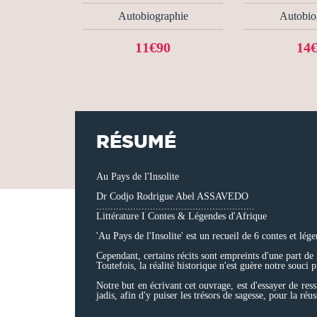
Autobiographie
Autobio
11€90
14
RÉSUMÉ
Au Pays de l'Insolite
Dr Codjo Rodrigue Abel ASSAVEDO
........................................................
Littérature I Contes & Légendes d'Afrique
'Au Pays de l'Insolite' est un recueil de 6 contes et lé
Cependant, certains récits sont empreints d'une part de r
Toutefois, la réalité historique n'est guère notre souci 
Notre but en écrivant cet ouvrage, est d'essayer de res
jadis, afin d'y puiser les trésors de sagesse, pour la réus