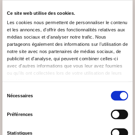
Ce site web utilise des cookies.
Les cookies nous permettent de personnaliser le contenu
et les annonces, d'offrir des fonctionnalités relatives aux
médias sociaux et d'analyser notre trafic. Nous
partageons également des informations sur l'utilisation de
notre site avec nos partenaires de médias sociaux, de
publicité et d'analyse, qui peuvent combiner celles-ci
(0 avis)
(0 avis)
avec d'autres informations que vous leur avez fournies
ou qu'ils ont collectées lors de votre utilisation de leurs
Laure Hoffner
Luis de Léon
services.
LES 5 VOLEURS DE
L’ÉPOUSE PARFAITE
Sélection
VOLONTÉ_TOME 1
Nécessaires
du
Bien-être, santé, famille
Bien-être, santé, famille
consentement
Préférences
15€00
13€00
Statistiques