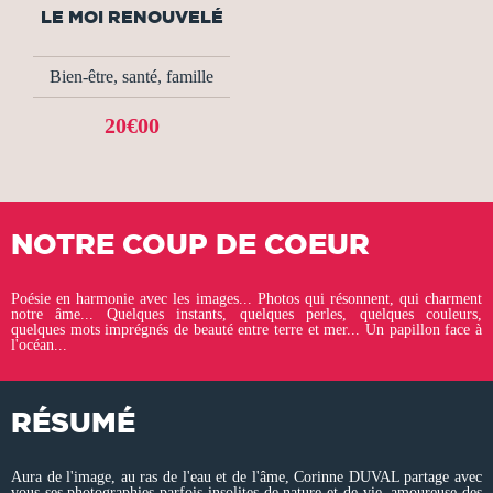
LE MOI RENOUVELÉ
Bien-être, santé, famille
20€00
NOTRE COUP DE COEUR
Poésie en harmonie avec les images... Photos qui résonnent, qui charment
notre âme... Quelques instants, quelques perles, quelques couleurs,
quelques mots imprégnés de beauté entre terre et mer... Un papillon face à
l'océan...
RÉSUMÉ
Aura de l'image, au ras de l'eau et de l'âme, Corinne DUVAL partage avec
vous ses photographies parfois insolites de nature et de vie, amoureuse des