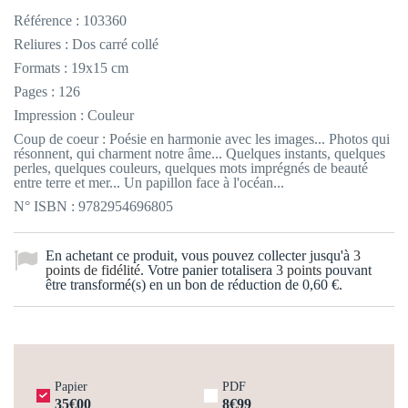
Référence :
103360
Reliures : Dos carré collé
Formats : 19x15 cm
Pages : 126
Impression : Couleur
Coup de coeur : Poésie en harmonie avec les images... Photos qui
résonnent, qui charment notre âme... Quelques instants, quelques
perles, quelques couleurs, quelques mots imprégnés de beauté
entre terre et mer... Un papillon face à l'océan...
N° ISBN : 9782954696805
En achetant ce produit, vous pouvez collecter jusqu'à
3
points de fidélité
. Votre panier totalisera
3
points
pouvant
être transformé(s) en un bon de réduction de
0,60 €
.
Papier
PDF
35€00
8€99