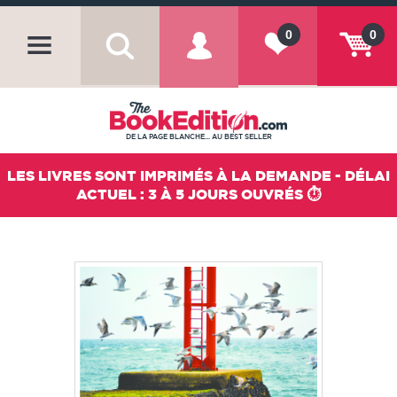
0
0
DE LA PAGE BLANCHE... AU BEST SELLER
LES LIVRES SONT IMPRIMÉS À LA DEMANDE - DÉLAI
ACTUEL : 3 À 5 JOURS OUVRÉS ⏱️