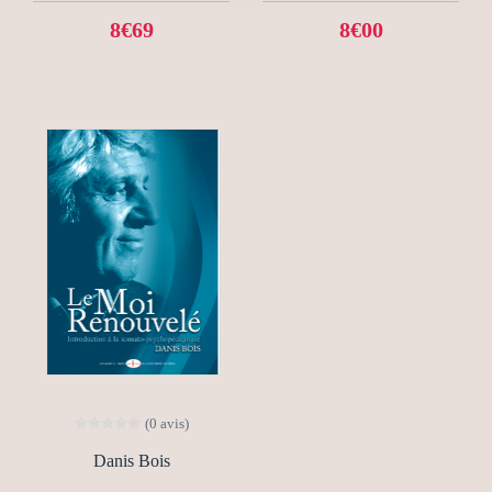
8€69
8€00
(0 avis)
Danis Bois