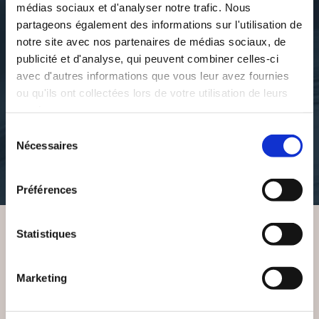
médias sociaux et d'analyser notre trafic. Nous
partageons également des informations sur l'utilisation de
notre site avec nos partenaires de médias sociaux, de
publicité et d'analyse, qui peuvent combiner celles-ci
avec d'autres informations que vous leur avez fournies
Julie Najet
ou qu'ils ont collectées lors de votre utilisation de leurs
BLEU(S)
services.
Sélection
autobiographie
Nécessaires
du
consentement
12€00
Préférences
Statistiques
VOUS AIMEREZ AUSSI
Marketing