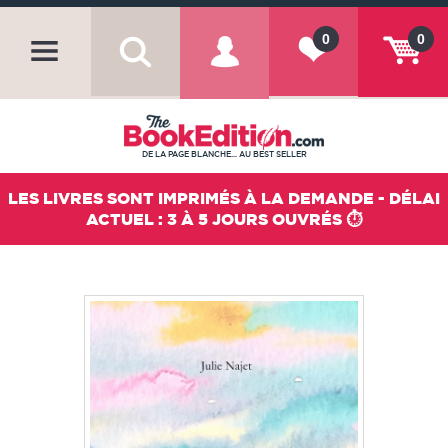
0
0
DE LA PAGE BLANCHE... AU BEST SELLER
LES LIVRES SONT IMPRIMÉS À LA DEMANDE - DÉLAI
ACTUEL : 3 À 5 JOURS OUVRÉS ⏱️