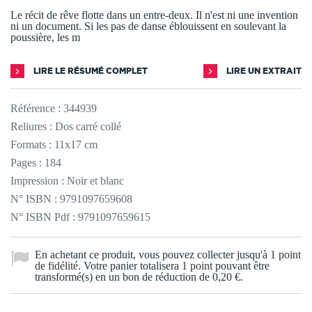
Le récit de rêve flotte dans un entre-deux. Il n'est ni une invention
ni un document. Si les pas de danse éblouissent en soulevant la
poussière, les m
LIRE LE RÉSUMÉ COMPLET
LIRE UN EXTRAIT
Référence :
344939
Reliures : Dos carré collé
Formats : 11x17 cm
Pages : 184
Impression : Noir et blanc
N° ISBN : 9791097659608
N° ISBN Pdf : 9791097659615
En achetant ce produit, vous pouvez collecter jusqu'à
1
point
de fidélité
. Votre panier totalisera
1
point
pouvant être
transformé(s) en un bon de réduction de
0,20 €
.