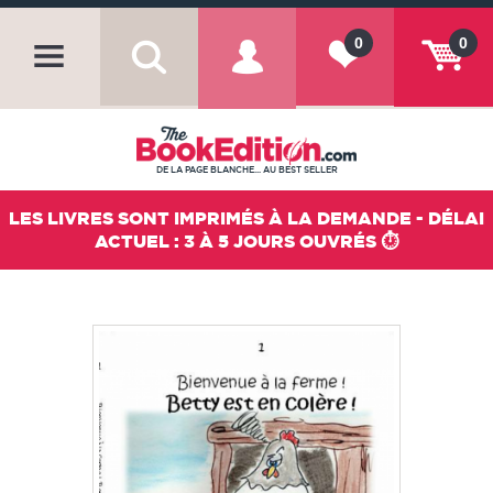
0
0
DE LA PAGE BLANCHE... AU BEST SELLER
LES LIVRES SONT IMPRIMÉS À LA DEMANDE - DÉLAI
ACTUEL : 3 À 5 JOURS OUVRÉS ⏱️