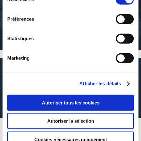
du
consentement
Préférences
À PROPOS DE L'AUTEUR
Statistiques
Cet auteur n'a pas de description
Marketing
RÉSUMÉ
Afficher les détails
Bienvenue à la ferme!
Une vieille ferme, une oie, un cochon, un âne, une poule...et pleins
d'histoires et de découvertes sympathiques!
Dans cette histoire Betty la poule est notre personnage principal, elle est en
Autoriser tous les cookies
colère! elle ne retrouve plus ses oeufs...Mais où sont ils?
Il y a aussi un petit chapitre "le savais tu?" sur l'animal vedette.
Autoriser la sélection
AVIS DES LECTEURS
Cookies nécessaires uniquement