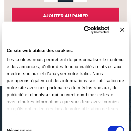
AJOUTER AU PANIER
AJOUTER À MA LISTE D'ENVIES
Ce site web utilise des cookies.
Les cookies nous permettent de personnaliser le contenu
et les annonces, d'offrir des fonctionnalités relatives aux
AUTOUR DE GÉRALDINE DUBOIS
médias sociaux et d'analyser notre trafic. Nous
partageons également des informations sur l'utilisation de
notre site avec nos partenaires de médias sociaux, de
publicité et d'analyse, qui peuvent combiner celles-ci
avec d'autres informations que vous leur avez fournies
ou qu'ils ont collectées lors de votre utilisation de leurs
DÉCOUVRIR GÉRALDINE
services.
DUBOIS
Sélection
Nécessaires