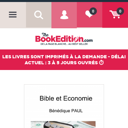
0
0
DE LA PAGE BLANCHE... AU BEST SELLER
LES LIVRES SONT IMPRIMÉS À LA DEMANDE - DÉLAI
ACTUEL : 3 À 5 JOURS OUVRÉS ⏱️