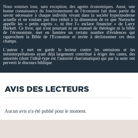
Nous sommes tous, sans exception, des agents économiques. Aussi, une
bonne connaissance du fonctionnement de l'économie fait donc partie du
savoir nécessaire à chaque individu vivant dans la société hypermoderne
actuelle et ne voulant pas être réduit à la dimension de ce que Nietzsche
appelle les « petits esprits », ni être l'« esclave financier » de Larry
Burkett. Ce livre, qui n'est pourtant ni un manuel de théologie ni la bible
de l'économiste, met en lumière un certain nombre d'évidences qui
rapprochent la Bible de l'Economie et invite à décloisonner ces deux
champs.
L'auteur y met en garde le lecteur contre les omissions et les
mésinterprétations ayant déjà largement contribué à ériger des castes, des
autorités (dont l'idéal-type est l'autorité charismatique) qui par la suite ont
perverti le discours biblique.
AVIS DES LECTEURS
Aucun avis n'a été publié pour le moment.