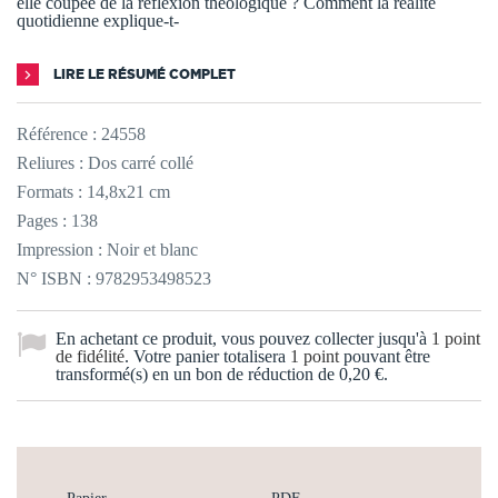
elle coupée de la réflexion théologique ? Comment la réalité
quotidienne explique-t-
LIRE LE RÉSUMÉ COMPLET
Référence :
24558
Reliures : Dos carré collé
Formats : 14,8x21 cm
Pages : 138
Impression : Noir et blanc
N° ISBN : 9782953498523
En achetant ce produit, vous pouvez collecter jusqu'à
1
point
de fidélité
. Votre panier totalisera
1
point
pouvant être
transformé(s) en un bon de réduction de
0,20 €
.