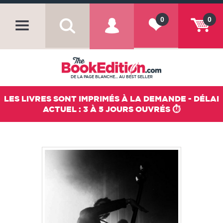
0
0
DE LA PAGE BLANCHE... AU BEST SELLER
LES LIVRES SONT IMPRIMÉS À LA DEMANDE - DÉLAI
ACTUEL : 3 À 5 JOURS OUVRÉS ⏱️