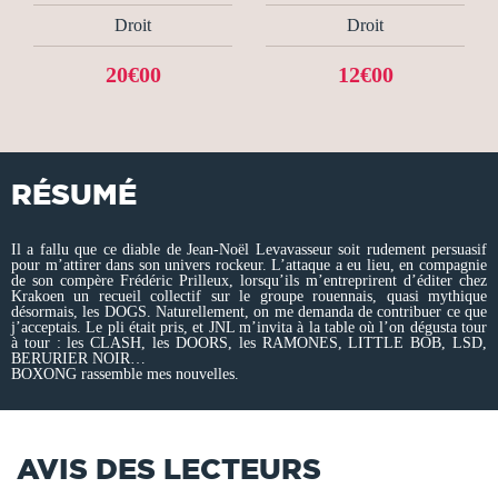
Droit
Droit
20€00
12€00
RÉSUMÉ
Il a fallu que ce diable de Jean-Noël Levavasseur soit rudement persuasif
pour m’attirer dans son univers rockeur. L’attaque a eu lieu, en compagnie
de son compère Frédéric Prilleux, lorsqu’ils m’entreprirent d’éditer chez
Krakoen un recueil collectif sur le groupe rouennais, quasi mythique
désormais, les DOGS. Naturellement, on me demanda de contribuer ce que
j’acceptais. Le pli était pris, et JNL m’invita à la table où l’on dégusta tour
à tour : les CLASH, les DOORS, les RAMONES, LITTLE BOB, LSD,
BERURIER NOIR…
BOXONG rassemble mes nouvelles.
AVIS DES LECTEURS