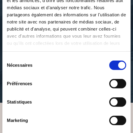
et les annonces, d'offrir des fonctionnalités relatives aux
médias sociaux et d'analyser notre trafic. Nous
partageons également des informations sur l'utilisation de
notre site avec nos partenaires de médias sociaux, de
publicité et d'analyse, qui peuvent combiner celles-ci
avec d'autres informations que vous leur avez fournies
ou qu'ils ont collectées lors de votre utilisation de leurs
services.
Collectif
Max Obione
Sélection
CULISSIMO
DAISYBELLE
Nécessaires
du
consentement
nouvelles-erotiques-
romans-d-enfance
Préférences
21€00
9€99
Statistiques
Marketing
VOUS AIMEREZ AUSSI