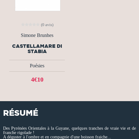
(0 avis)
Simone Brunhes
CASTELLAMARE DI
STABIA
Poésies
4€10
RÉSUMÉ
Des Pyrénées Orientales à la Guyane, quelques tranches de vraie vie et de
franche rigolade !
A déguster à l'ombre et en compagnie d'une boisson fraiche...