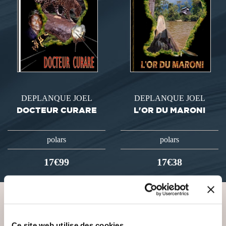
DEPLANQUE JOEL
DEPLANQUE JOEL
DOCTEUR CURARE
L'OR DU MARONI
polars
polars
17€99
17€38
VOUS AIMEREZ AUSSI
Ce site web utilise des cookies.