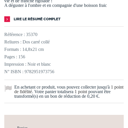
vie et de franche rigolade !
A déguster à l'ombre et en compagnie d'une boisson fraic
LIRE LE RÉSUMÉ COMPLET
Référence :
35370
Reliures : Dos carré collé
Formats : 14,8x21 cm
Pages : 156
Impression : Noir et blanc
N° ISBN : 9782951973756
En achetant ce produit, vous pouvez collecter jusqu'à
1
point
de fidélité
. Votre panier totalisera
1
point
pouvant être
transformé(s) en un bon de réduction de
0,20 €
.