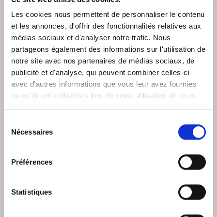
Les cookies nous permettent de personnaliser le contenu
et les annonces, d'offrir des fonctionnalités relatives aux
médias sociaux et d'analyser notre trafic. Nous
partageons également des informations sur l'utilisation de
NEW
notre site avec nos partenaires de médias sociaux, de
publicité et d'analyse, qui peuvent combiner celles-ci
avec d'autres informations que vous leur avez fournies
ou qu'ils ont collectées lors de votre utilisation de leurs
services.
Sélection
Nécessaires
du
consentement
Préférences
(0 avis)
(0 avis)
Lola Guelle
Simon-Adjid Pesenti
Statistiques
D'OMBRE ET DE
AD APOLOGUM
PEAU