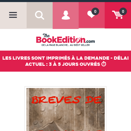
0
0
DE LA PAGE BLANCHE... AU BEST SELLER
LES LIVRES SONT IMPRIMÉS À LA DEMANDE - DÉLAI
ACTUEL : 3 À 5 JOURS OUVRÉS ⏱️