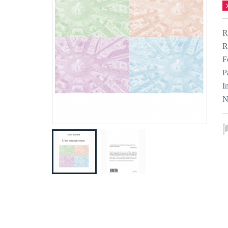
R
R
F
P
I
N