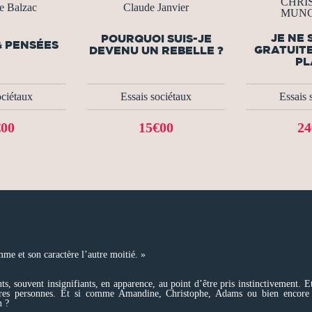
CHRI
e Balzac
Claude Janvier
MUN
JE NE 
POURQUOI SUIS-JE
& PENSÉES
GRATUITE
DEVENU UN REBELLE ?
PL
ociétaux
Essais sociétaux
Essais 
€00
15€00
24
me et son caractère l’autre moitié. »
, souvent insignifiants, en apparence, au point d’être pris instinctivement. Et
utres personnes. Et si comme Amandine, Christophe, Adams ou bien encore 
n ?