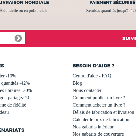
LIVRAISON MONDIALE
PAIEMENT SÉCURISÉ
À domicile ou en point relais
Remises quantités jusqu'à -4
SUIV
ES
BESOIN D'AIDE ?
ter -10%
Centre d'aide - FAQ
 quantités -42%
Blog
s libraires -30%
Nous contacter
ge : partagez 5€
Comment publier un livre ?
e de fidélité
Comment acheter un livre ?
adeau
Délais de fabrication et livraison
Calculer le prix de fabrication
Nos gabarits intérieur
ENARIATS
Nos gabarits de couverture