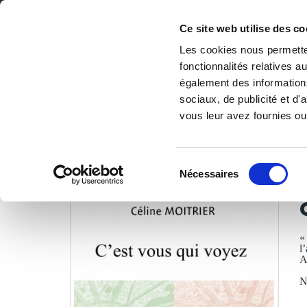
Ce site web utilise des co
Les cookies nous permetten
fonctionnalités relatives 
DE LA PAGE BLANCHE... AU BEST SELLER
également des informations
Accueil
/
Tous les livres
/
Littérature
/
Romans
/
C'est vo
sociaux, de publicité et d
vous leur avez fournies ou 
LES LIVRES SON
Sélection
Nécessaires
du
C
consentement
«
l
A
N