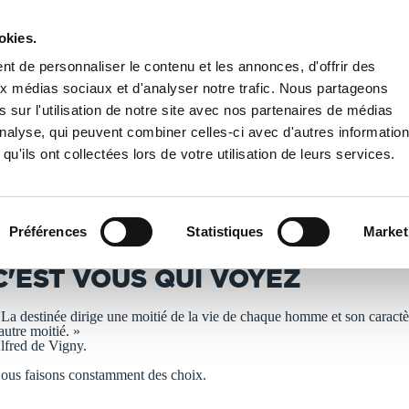
okies.
PUBLIER UN LIVRE
LIBRAIRIE
t de personnaliser le contenu et les annonces, d'offrir des
aux médias sociaux et d'analyser notre trafic. Nous partageons
 sur l'utilisation de notre site avec nos partenaires de médias
us qui voyez
'analyse, qui peuvent combiner celles-ci avec d'autres informatio
qu'ils ont collectées lors de votre utilisation de leurs services.
T IMPRIMÉS À LA DEMANDE - DÉLAI ACTUEL : 3 À 5 
Préférences
Statistiques
Market
éline MOITRIER
C'EST VOUS QUI VOYEZ
 La destinée dirige une moitié de la vie de chaque homme et son caractè
’autre moitié. »
lfred de Vigny.
ous faisons constamment des choix.