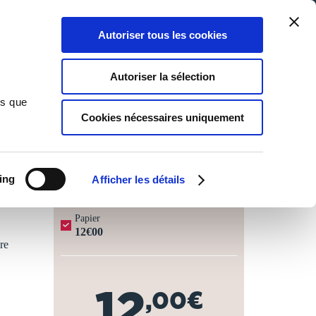
Qui sommes-nous ?
Nous contacter
Blog
Aide
0
0
Autoriser tous les cookies
Rechercher
Connexion
Ma liste
Panier
Autoriser la sélection
ns que
Cookies nécessaires uniquement
JOURS OUVRÉS ⏱️
ing
Afficher les détails
Papier
12€00
re
12
,00€