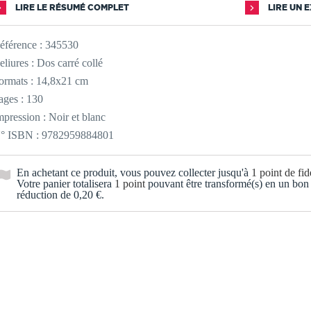
LIRE LE RÉSUMÉ COMPLET
LIRE UN 
éférence :
345530
eliures : Dos carré collé
ormats : 14,8x21 cm
ages : 130
mpression : Noir et blanc
° ISBN : 9782959884801
En achetant ce produit, vous pouvez collecter jusqu'à
1
point de fidé
Votre panier totalisera
1
point
pouvant être transformé(s) en un bon
réduction de
0,20 €
.