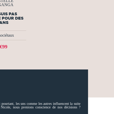
STELLE
GANGA
SUIS PAS
 POUR DES
ANS
sociétaux
€99
 pourtant, les uns comme les autres influencent la suite
Nicole, nous prenions conscience de nos décisions ?