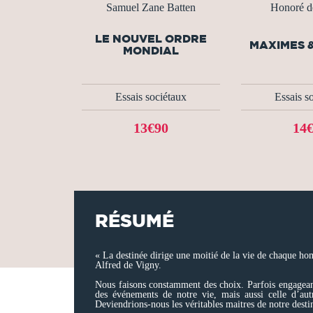
Samuel Zane Batten
Honoré d
LE NOUVEL ORDRE
MAXIMES 
MONDIAL
Essais sociétaux
Essais s
13€90
14
RÉSUMÉ
« La destinée dirige une moitié de la vie de chaque hom
Alfred de Vigny.
Nous faisons constamment des choix. Parfois engageants
des événements de notre vie, mais aussi celle d’a
Deviendrions-nous les véritables maitres de notre desti