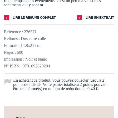
fil du temps et des événements. C'est un peu ma vie et mes
sentiments qui y sont m
LIRE LE RÉSUMÉ COMPLET
LIRE UN EXTRAIT
Référence :
226371
Reliures : Dos carré collé
Formats : 14,8x21 cm
Pages : 600
Impression : Noir et blanc
N° ISBN : 9791092829204
En achetant ce produit, vous pouvez collecter jusqu'à
2
points de fidélité
. Votre panier totalisera
2
points
pouvant
être transformé(s) en un bon de réduction de
0,40 €
.