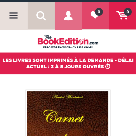
0
0
DE LA PAGE BLANCHE... AU BEST SELLER
LES LIVRES SONT IMPRIMÉS À LA DEMANDE - DÉLAI
ACTUEL : 3 À 5 JOURS OUVRÉS ⏱️