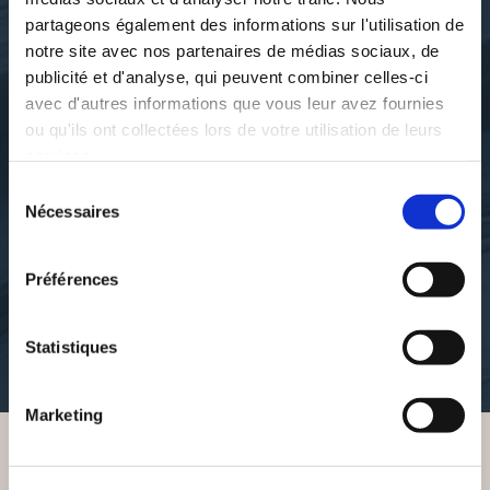
partageons également des informations sur l'utilisation de
notre site avec nos partenaires de médias sociaux, de
publicité et d'analyse, qui peuvent combiner celles-ci
avec d'autres informations que vous leur avez fournies
ou qu'ils ont collectées lors de votre utilisation de leurs
services.
Sélection
Nécessaires
André. MONTUBERT
André Montubert
du
65-1-A MA GUERRE À
A CROCS DE JUSTICE
consentement
MOI
Préférences
romans
autobiographie
Statistiques
12€06
34€00
Marketing