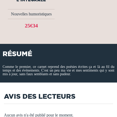
Nouvelles humoristiques
25€34
RÉSUMÉ
Comme le premier, ce carnet reprend des poésies écrites ça et là au fil du
temps et des événements. C'est un peu ma vie et mes sentiments qui y sont
mis à jour, sans faux semblants et sans pudeur.
AVIS DES LECTEURS
Aucun avis n'a été publié pour le moment.