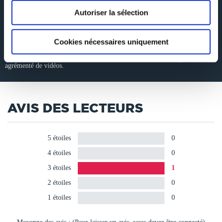
Les Carnets de Festivals ici et ailleurs permettent de vagabonder de
festivals rares en spectacles originaux. De l'incontournable «messe»
Autoriser la sélection
d'Avignon Off et In aux lieux plus secrets comme la Rotonde de Simiane,
du col des Treize Vents aux salins de Giraud, en passant par l'improbable
Palais Idéal du Facteur Cheval ou la très réelle librairie Le Bleuet à Banon,
Jacqueline et Pierre Aimar, les deux journalistes du magazine Sortir ici et
Cookies nécessaires uniquement
ailleurs, se plaisent à courir le sud de la France, le sud des festivals.
Retrouvez ces compte-rendus sur le site internet www.arts-spectacles.com
agrémenté de vidéos.
AVIS DES LECTEURS
5 étoiles
0
4 étoiles
0
3 étoiles
1
2 étoiles
0
1 étoiles
0