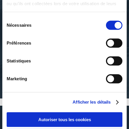
ou qu'ils ont collectées lors de votre utilisation de leurs
services.
Sélection
Nécessaires
du
consentement
Préférences
Jacqueline et Pierre Aimar
Jacqueline et Pierre Aimar
ESPAGNE, CARNET DE
FESTIVALS ICI ET
VOYAGE
AILLEURS 2020
Statistiques
carnets-recits-de-voyage
musique-
Marketing
16€00
16€00
Afficher les détails
RÉSUMÉ
Autoriser tous les cookies