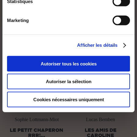
Statistiques
DE 18 ANS
DE 18 ANS
Marketing
Afficher les détails
Autoriser tous les cookies
Autoriser la sélection
Cookies nécessaires uniquement
(0 avis)
(0 avis)
Sophie Lottmann-Miot
Lucas Bemben
LE PETIT CHAPERON
LES AMIS DE
RRR!...
CAROLINE