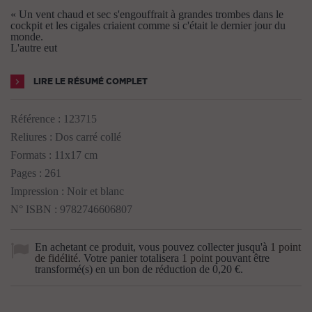
« Un vent chaud et sec s'engouffrait à grandes trombes dans le
cockpit et les cigales criaient comme si c'était le dernier jour du
monde.
L'autre eut
LIRE LE RÉSUMÉ COMPLET
Référence :
123715
Reliures : Dos carré collé
Formats : 11x17 cm
Pages : 261
Impression : Noir et blanc
N° ISBN : 9782746606807
En achetant ce produit, vous pouvez collecter jusqu'à
1
point
de fidélité
. Votre panier totalisera
1
point
pouvant être
transformé(s) en un bon de réduction de
0,20 €
.