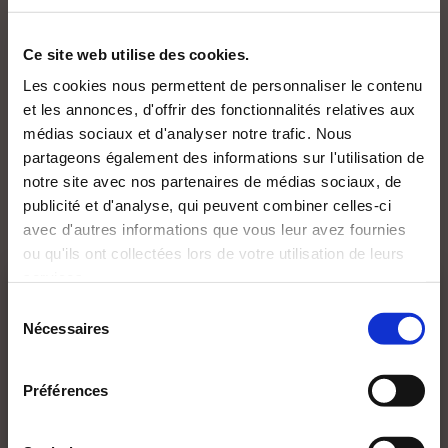
Ce site web utilise des cookies.
Les cookies nous permettent de personnaliser le contenu
et les annonces, d'offrir des fonctionnalités relatives aux
médias sociaux et d'analyser notre trafic. Nous
partageons également des informations sur l'utilisation de
notre site avec nos partenaires de médias sociaux, de
publicité et d'analyse, qui peuvent combiner celles-ci
avec d'autres informations que vous leur avez fournies
ou qu'ils ont collectées lors de votre utilisation de leurs
(0 avis)
(0 avis)
services.
CETTE PAGE CONTIENT UN CONTENU
RÉSERVÉ À UN PUBLIC MAJEUR ET AVERTI.
Mathilde ZERBINI-KOPP
Myriam Amoros
Sélection
Nécessaires
du
Je déclare avoir :
CAHIER D'ACTIVITÉ
UNE PETITE TACHE
DE LINA ET UBBLE
DE COULEUR NOIRE
consentement
+
-
Préférences
De 3 à 7 ans
De 3 à 7 ans
21€73
19€00