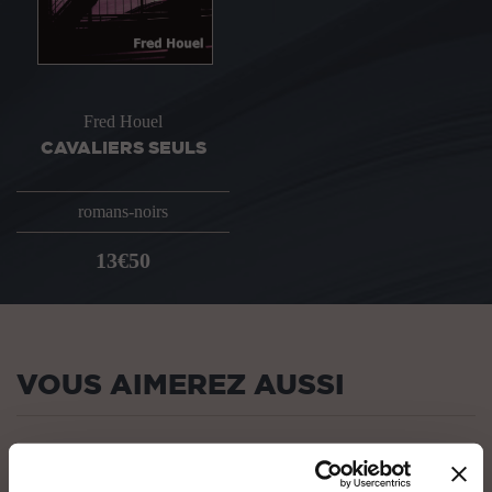
Fred Houel
CAVALIERS SEULS
romans-noirs
13€50
VOUS AIMEREZ AUSSI