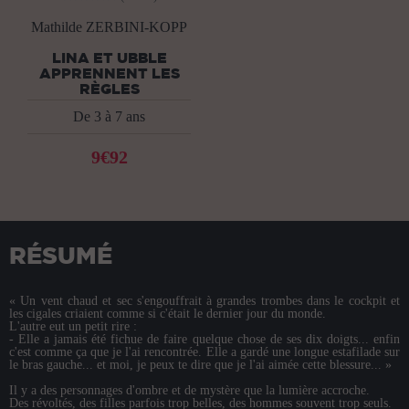
Mathilde ZERBINI-KOPP
LINA ET UBBLE
APPRENNENT LES
RÈGLES
De 3 à 7 ans
9€92
RÉSUMÉ
« Un vent chaud et sec s'engouffrait à grandes trombes dans le cockpit et
les cigales criaient comme si c'était le dernier jour du monde.
L'autre eut un petit rire :
- Elle a jamais été fichue de faire quelque chose de ses dix doigts... enfin
c'est comme ça que je l'ai rencontrée. Elle a gardé une longue estafilade sur
le bras gauche... et moi, je peux te dire que je l'ai aimée cette blessure... »
Il y a des personnages d'ombre et de mystère que la lumière accroche.
Des révoltés, des filles parfois trop belles, des hommes souvent trop seuls.