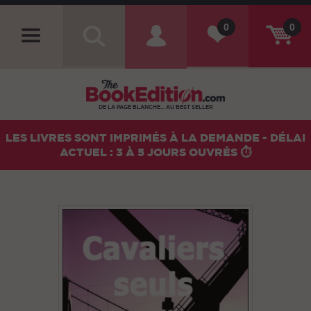
0
0
DE LA PAGE BLANCHE... AU BEST SELLER
LES LIVRES SONT IMPRIMÉS À LA DEMANDE - DÉLAI
ACTUEL : 3 À 5 JOURS OUVRÉS ⏱️