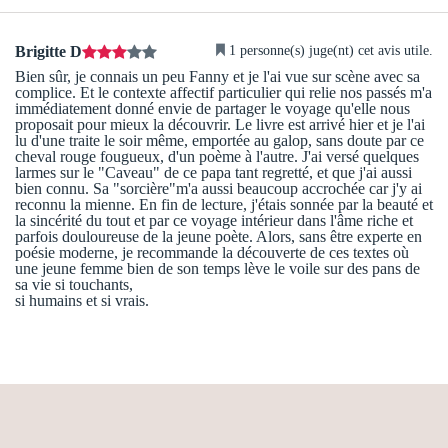
1 personne(s) juge(nt) cet avis utile.
Brigitte D
Bien sûr, je connais un peu Fanny et je l'ai vue sur scène avec sa
complice. Et le contexte affectif particulier qui relie nos passés m'a
immédiatement donné envie de partager le voyage qu'elle nous
proposait pour mieux la découvrir. Le livre est arrivé hier et je l'ai
lu d'une traite le soir même, emportée au galop, sans doute par ce
cheval rouge fougueux, d'un poème à l'autre. J'ai versé quelques
larmes sur le "Caveau" de ce papa tant regretté, et que j'ai aussi
bien connu. Sa "sorcière"m'a aussi beaucoup accrochée car j'y ai
reconnu la mienne. En fin de lecture, j'étais sonnée par la beauté et
la sincérité du tout et par ce voyage intérieur dans l'âme riche et
parfois douloureuse de la jeune poète. Alors, sans être experte en
poésie moderne, je recommande la découverte de ces textes où
une jeune femme bien de son temps lève le voile sur des pans de
sa vie si touchants,
si humains et si vrais.