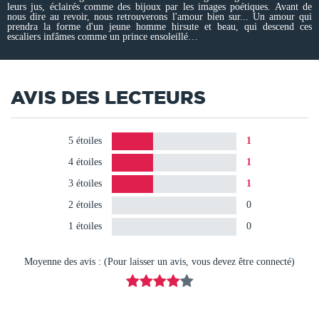
leurs jus, éclairés comme des bijoux par les images poétiques. Avant de
nous dire au revoir, nous retrouverons l'amour bien sur... Un amour qui
prendra la forme d'un jeune homme hirsute et beau, qui descend ces
escaliers infâmes comme un prince ensoleillé…
AVIS DES LECTEURS
5 étoiles
1
4 étoiles
1
3 étoiles
1
2 étoiles
0
1 étoiles
0
Moyenne des avis : (Pour laisser un avis, vous devez être connecté)