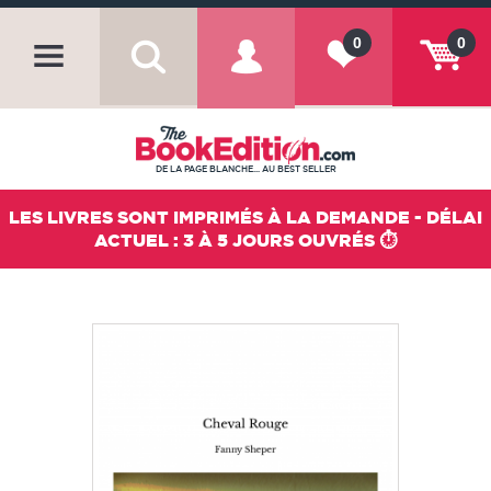
0
0
DE LA PAGE BLANCHE... AU BEST SELLER
LES LIVRES SONT IMPRIMÉS À LA DEMANDE - DÉLAI
ACTUEL : 3 À 5 JOURS OUVRÉS ⏱️