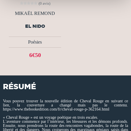
(0 avis)
MIKAËL REMOND
EL NIDO
Poésies
6€50
RÉSUMÉ
Vous pouvez trouver la nouvelle édition de Cheval Rouge en suivant ce
lien, la couverture a changé mais pas le contenu.
https://www.thebookedition.com/fr/cheval-rouge-p-362164.html
« Cheval Rouge » est un voyage poétique en trois escales.
L'aventure commence par l’intérieur, les blessures et les démons profonds.
Ensuite, nous prendrons la route des rencontres vagabondes, la route de la
liberté et des dangers. Nous croiserons des marginaux géniaux saisis dans