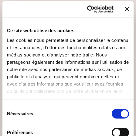
33€00
15€00
Ce site web utilise des cookies.
NEW
Les cookies nous permettent de personnaliser le contenu
et les annonces, d'offrir des fonctionnalités relatives aux
médias sociaux et d'analyser notre trafic. Nous
partageons également des informations sur l'utilisation de
notre site avec nos partenaires de médias sociaux, de
publicité et d'analyse, qui peuvent combiner celles-ci
avec d'autres informations que vous leur avez fournies
ou qu'ils ont collectées lors de votre utilisation de leurs
services.
Sélection
(0 avis)
(0 avis)
Nécessaires
du
consentement
Lola Guelle
TIMON
Préférences
LE LIQUIDAMBAR DU
D'OMBRE ET DE