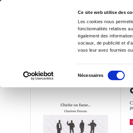
Ce site web utilise des co
Les cookies nous permetten
fonctionnalités relatives 
DE LA PAGE BLANCHE... AU BEST SELLER
également des informations
Accueil
/
Tous les livres
/
Littérature
/
Romans
/
Chiche o
sociaux, de publicité et d
vous leur avez fournies ou 
LES LIVRES SON
Sélection
Nécessaires
du
C
consentement
C
p