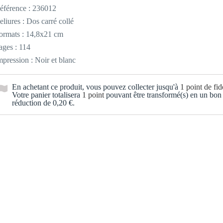
éférence :
236012
eliures : Dos carré collé
ormats : 14,8x21 cm
ages : 114
mpression : Noir et blanc
En achetant ce produit, vous pouvez collecter jusqu'à
1
point de fidé
Votre panier totalisera
1
point
pouvant être transformé(s) en un bon
réduction de
0,20 €
.