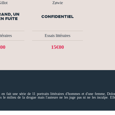
illot
Zøwie
RAND, UN
CONFIDENTIEL
N FUITE
ttéraires
Essais littéraires
€00
15€00
 en fait une série de 11 portraits littéraires d'hommes et d'une femme, Dolor
s le milieu de la drogue mais l'auteure ne les juge pas ni ne les inculpe. Elle