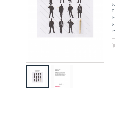
R
R
F
P
I