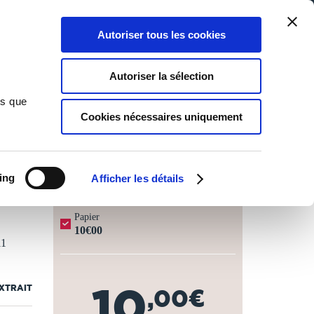
Qui sommes-nous ?
Nous contacter
Blog
Aide
0
0
Autoriser tous les cookies
Rechercher
Connexion
Ma liste
Panier
Autoriser la sélection
ns que
Cookies nécessaires uniquement
JOURS OUVRÉS ⏱️
ing
Afficher les détails
Papier
10€00
11
10
EXTRAIT
,00€