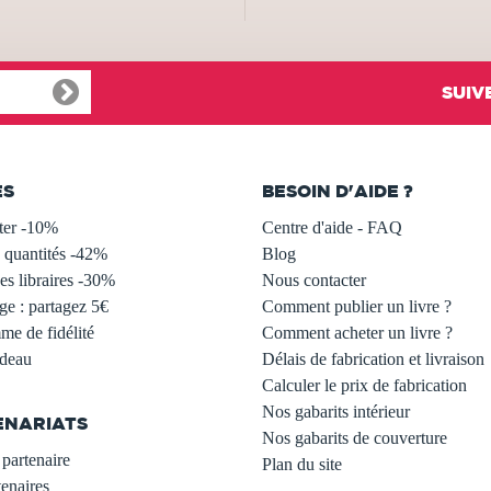
SUIV
ES
BESOIN D'AIDE ?
ter -10%
Centre d'aide - FAQ
 quantités -42%
Blog
s libraires -30%
Nous contacter
ge : partagez 5€
Comment publier un livre ?
e de fidélité
Comment acheter un livre ?
adeau
Délais de fabrication et livraison
Calculer le prix de fabrication
Nos gabarits intérieur
ENARIATS
Nos gabarits de couverture
partenaire
Plan du site
enaires