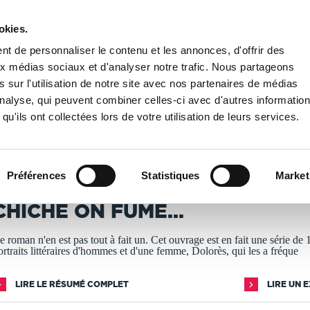
okies.
PUBLIER UN LIVRE
LIBRAIRIE
t de personnaliser le contenu et les annonces, d'offrir des
aux médias sociaux et d'analyser notre trafic. Nous partageons
 sur l'utilisation de notre site avec nos partenaires de médias
n fume...
'analyse, qui peuvent combiner celles-ci avec d'autres informatio
qu'ils ont collectées lors de votre utilisation de leurs services.
T IMPRIMÉS À LA DEMANDE - DÉLAI ACTUEL : 3 À 5 
Préférences
Statistiques
Market
harlotte Pinceau
CHICHE ON FUME...
e roman n'en est pas tout à fait un. Cet ouvrage est en fait une série de 
ortraits littéraires d'hommes et d'une femme, Dolorès, qui les a fréque
LIRE LE RÉSUMÉ COMPLET
LIRE UN 