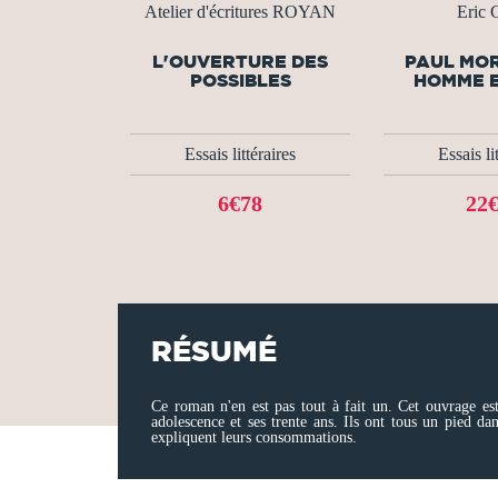
Atelier d'écritures ROYAN
Eric G
L'OUVERTURE DES
PAUL MO
POSSIBLES
HOMME E
Essais littéraires
Essais li
6€78
22
RÉSUMÉ
Ce roman n'en est pas tout à fait un. Cet ouvrage est
adolescence et ses trente ans. Ils ont tous un pied dan
expliquent leurs consommations.