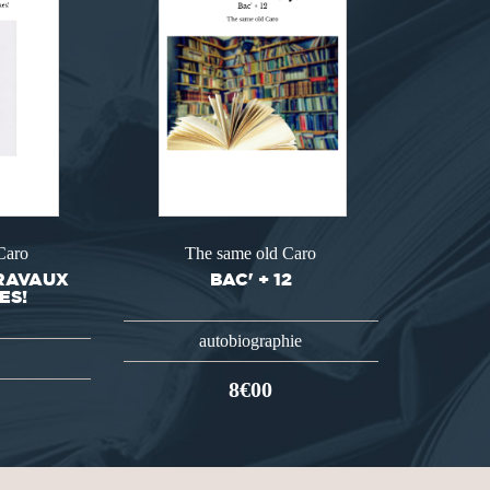
Caro
The same old Caro
TRAVAUX
BAC' + 12
ES!
autobiographie
8€00