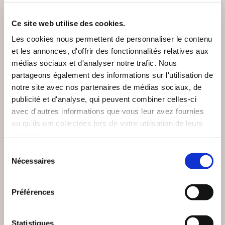
VOUS AIMEREZ AUSSI
Ce site web utilise des cookies.
Les cookies nous permettent de personnaliser le contenu
et les annonces, d'offrir des fonctionnalités relatives aux
médias sociaux et d'analyser notre trafic. Nous
partageons également des informations sur l'utilisation de
notre site avec nos partenaires de médias sociaux, de
publicité et d'analyse, qui peuvent combiner celles-ci
avec d'autres informations que vous leur avez fournies
ou qu'ils ont collectées lors de votre utilisation de leurs
services.
Sélection
Nécessaires
du
consentement
(3 avis)
(0 avis)
Préférences
Rosarium
JP MONIER
Statistiques