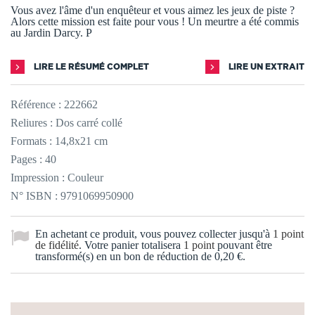
Vous avez l'âme d'un enquêteur et vous aimez les jeux de piste ?
Alors cette mission est faite pour vous ! Un meurtre a été commis
au Jardin Darcy. P
LIRE LE RÉSUMÉ COMPLET
LIRE UN EXTRAIT
Référence :
222662
Reliures : Dos carré collé
Formats : 14,8x21 cm
Pages : 40
Impression : Couleur
N° ISBN : 9791069950900
En achetant ce produit, vous pouvez collecter jusqu'à
1
point
de fidélité
. Votre panier totalisera
1
point
pouvant être
transformé(s) en un bon de réduction de
0,20 €
.