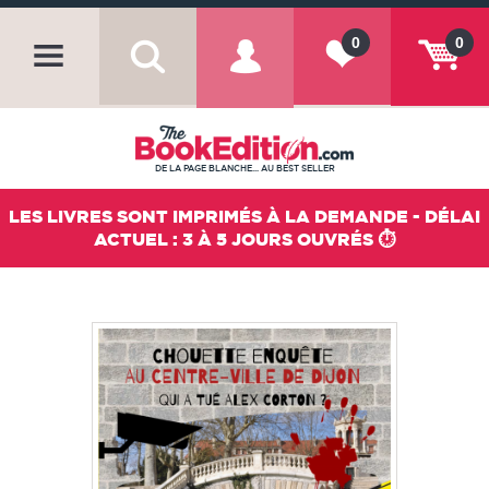
0
0
DE LA PAGE BLANCHE... AU BEST SELLER
LES LIVRES SONT IMPRIMÉS À LA DEMANDE - DÉLAI
ACTUEL : 3 À 5 JOURS OUVRÉS ⏱️