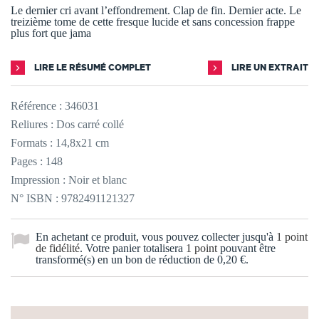
Le dernier cri avant l’effondrement. Clap de fin. Dernier acte. Le
treizième tome de cette fresque lucide et sans concession frappe
plus fort que jama
LIRE LE RÉSUMÉ COMPLET
LIRE UN EXTRAIT
Référence :
346031
Reliures : Dos carré collé
Formats : 14,8x21 cm
Pages : 148
Impression : Noir et blanc
N° ISBN : 9782491121327
En achetant ce produit, vous pouvez collecter jusqu'à
1
point
de fidélité
. Votre panier totalisera
1
point
pouvant être
transformé(s) en un bon de réduction de
0,20 €
.