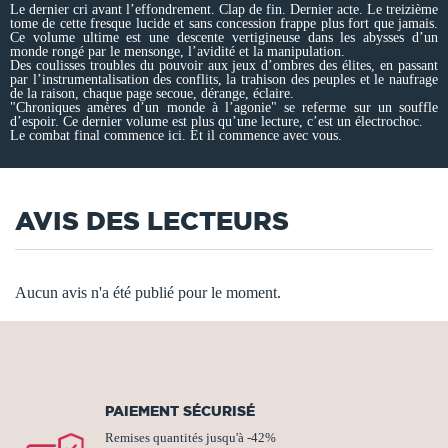
Le dernier cri avant l’effondrement. Clap de fin. Dernier acte. Le treizième
tome de cette fresque lucide et sans concession frappe plus fort que jamais.
Ce volume ultime est une descente vertigineuse dans les abysses d’un
monde rongé par le mensonge, l’avidité et la manipulation.
Des coulisses troubles du pouvoir aux jeux d’ombres des élites, en passant
par l’instrumentalisation des conflits, la trahison des peuples et le naufrage
de la raison, chaque page secoue, dérange, éclaire.
"Chroniques amères d’un monde à l’agonie" se referme sur un souffle
d’espoir. Ce dernier volume est plus qu’une lecture, c’est un électrochoc.
Le combat final commence ici. Et il commence avec vous.
AVIS DES LECTEURS
Aucun avis n'a été publié pour le moment.
PAIEMENT SÉCURISÉ
Remises quantités jusqu'à -42%