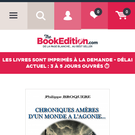
0
0
DE LA PAGE BLANCHE... AU BEST SELLER
LES LIVRES SONT IMPRIMÉS À LA DEMANDE - DÉLAI
ACTUEL : 3 À 5 JOURS OUVRÉS ⏱️