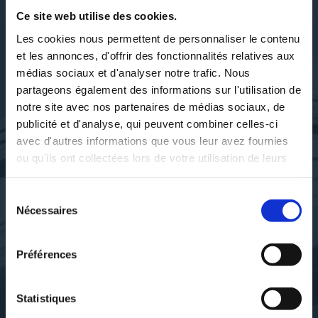
Ce site web utilise des cookies.
DÉCOUVRIR PATRICK
FRICKERT
Les cookies nous permettent de personnaliser le contenu
et les annonces, d'offrir des fonctionnalités relatives aux
médias sociaux et d'analyser notre trafic. Nous
partageons également des informations sur l'utilisation de
notre site avec nos partenaires de médias sociaux, de
SES OUVRAGES
publicité et d'analyse, qui peuvent combiner celles-ci
avec d'autres informations que vous leur avez fournies
ou qu'ils ont collectées lors de votre utilisation de leurs
services.
Sélection
Nécessaires
du
consentement
Préférences
Statistiques