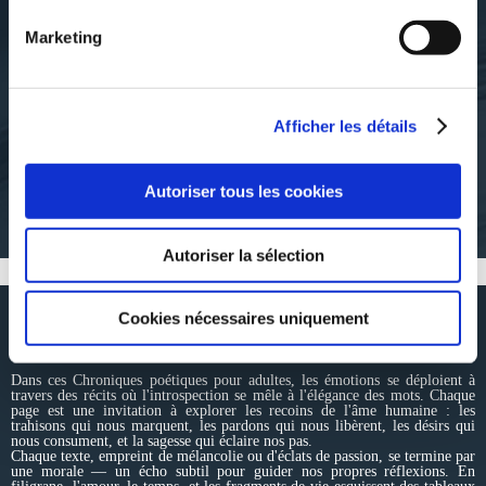
Marketing
Patrick Frickert
PATRICK FRICKERT
HOMME AU FOYER :
ITINÉRAIRE D'UN
MISSION IMPOSSIBLE
PERSONNAGE FICTIF
Afficher les détails
nouvelles-humoristiques
suspense
Autoriser tous les cookies
10€00
13€00
Autoriser la sélection
Cookies nécessaires uniquement
RÉSUMÉ
Dans ces Chroniques poétiques pour adultes, les émotions se déploient à
travers des récits où l'introspection se mêle à l'élégance des mots. Chaque
page est une invitation à explorer les recoins de l'âme humaine : les
trahisons qui nous marquent, les pardons qui nous libèrent, les désirs qui
nous consument, et la sagesse qui éclaire nos pas.
Chaque texte, empreint de mélancolie ou d'éclats de passion, se termine par
une morale — un écho subtil pour guider nos propres réflexions. En