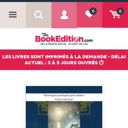
0
0
DE LA PAGE BLANCHE... AU BEST SELLER
LES LIVRES SONT IMPRIMÉS À LA DEMANDE - DÉLAI
ACTUEL : 3 À 5 JOURS OUVRÉS ⏱️