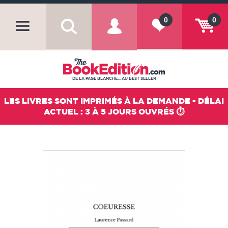
0
0
DE LA PAGE BLANCHE... AU BEST SELLER
LES LIVRES SONT IMPRIMÉS À LA DEMANDE - DÉLAI
ACTUEL : 3 À 5 JOURS OUVRÉS ⏱️