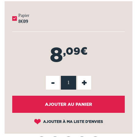
Papier
8€09
8
,09€
-
+
AJOUTER AU PANIER
AJOUTER À MA LISTE D'ENVIES