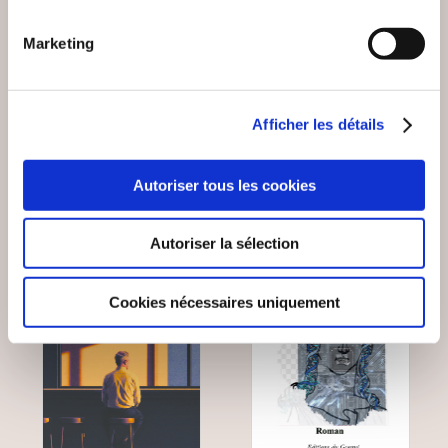
Damien LANDEAU
Adrien DECAESTECKER
Marketing
TOURMENTES
LES VIEILLES D'ÂME
Romans
Romans
Afficher les détails
18€00
11€00
Autoriser tous les cookies
Autoriser la sélection
NEW
Cookies nécessaires uniquement