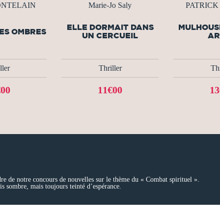
MONTELAIN
Marie-Jo Saly
PATRICK
ELLE DORMAIT DANS
MULHOUSE
DES OMBRES
UN CERCUEIL
AR
ller
Thriller
Thr
€00
11€00
13
adre de notre concours de nouvelles sur le thème du « Combat spirituel ».
s sombre, mais toujours teinté d’espérance.