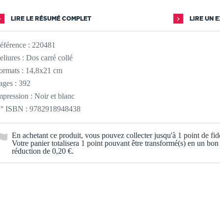
LIRE LE RÉSUMÉ COMPLET
LIRE UN 
éférence :
220481
eliures : Dos carré collé
ormats : 14,8x21 cm
ages : 392
mpression : Noir et blanc
° ISBN : 9782918948438
En achetant ce produit, vous pouvez collecter jusqu'à
1
point de fidé
Votre panier totalisera
1
point
pouvant être transformé(s) en un bon
réduction de
0,20 €
.