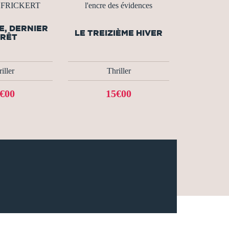
 FRICKERT
l'encre des évidences
, DERNIER
LE TREIZIÈME HIVER
RÊT
iller
Thriller
€00
15€00