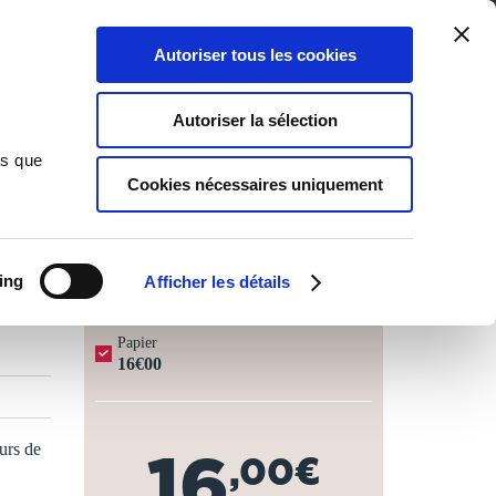
Qui sommes-nous ?
Nous contacter
Blog
Aide
0
0
Autoriser tous les cookies
Rechercher
Connexion
Ma liste
Panier
Autoriser la sélection
ns que
Cookies nécessaires uniquement
JOURS OUVRÉS ⏱️
ing
Afficher les détails
Papier
16€00
urs de
16
,00€