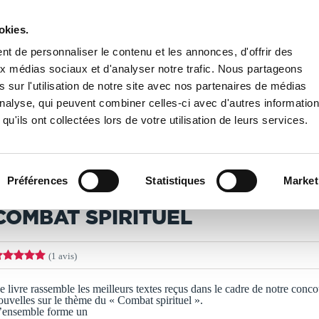
okies.
PUBLIER UN LIVRE
LIBRAIRIE
t de personnaliser le contenu et les annonces, d'offrir des
aux médias sociaux et d'analyser notre trafic. Nous partageons
 sur l'utilisation de notre site avec nos partenaires de médias
/
Combat spirituel
'analyse, qui peuvent combiner celles-ci avec d'autres informatio
qu'ils ont collectées lors de votre utilisation de leurs services.
T IMPRIMÉS À LA DEMANDE - DÉLAI ACTUEL : 3 À 5 
Préférences
Statistiques
Market
ivers
COMBAT SPIRITUEL
(1 avis)
e livre rassemble les meilleurs textes reçus dans le cadre de notre conco
ouvelles sur le thème du « Combat spirituel ».
’ensemble forme un