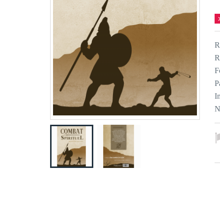
R
R
F
P
I
N