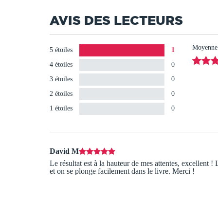
AVIS DES LECTEURS
Moyenne d
5 étoiles
1
4 étoiles
0
3 étoiles
0
2 étoiles
0
1 étoiles
0
David M
Le résultat est à la hauteur de mes attentes, excellent !
et on se plonge facilement dans le livre. Merci !