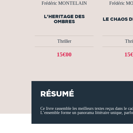
Frédéric MONTELAIN
Frédéric 
L'HERITAGE DES
LE CHAOS 
OMBRES
Thriller
Thri
15€00
15
RÉSUMÉ
Ce livre rassemble les meilleurs textes reçus dans le c
L’ensemble forme un panorama littéraire unique, parfoi