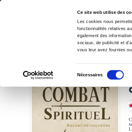
Ce site web utilise des co
Les cookies nous permetten
fonctionnalités relatives 
DE LA PAGE BLANCHE... AU BEST SELLER
également des informations
Accueil
/
Tous les livres
/
Nouvelles
/
Nouvelles de guerre
sociaux, de publicité et d
vous leur avez fournies ou 
LES LIVRES SON
Sélection
Nécessaires
du
D
consentement
C
n
L