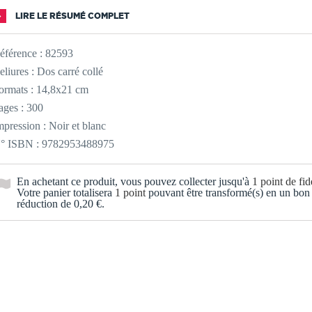
LIRE LE RÉSUMÉ COMPLET
éférence :
82593
eliures : Dos carré collé
ormats : 14,8x21 cm
ages : 300
mpression : Noir et blanc
° ISBN : 9782953488975
En achetant ce produit, vous pouvez collecter jusqu'à
1
point de fidé
Votre panier totalisera
1
point
pouvant être transformé(s) en un bon
réduction de
0,20 €
.