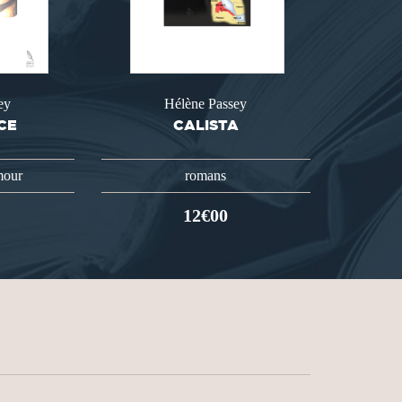
ey
Hélène Passey
CE
CALISTA
mour
romans
12€00