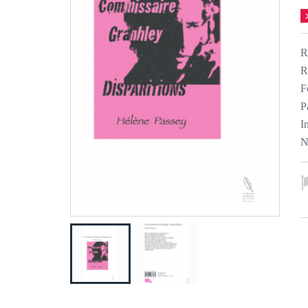
R
R
F
P
I
N