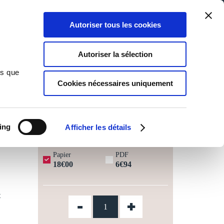
Qui sommes-nous ?
Nous contacter
Blog
Aide
0
0
Autoriser tous les cookies
Rechercher
Connexion
Ma liste
Panier
Autoriser la sélection
ns que
Cookies nécessaires uniquement
JOURS OUVRÉS ⏱️
ing
Afficher les détails
Papier
PDF
18€00
6€94
t
-
+