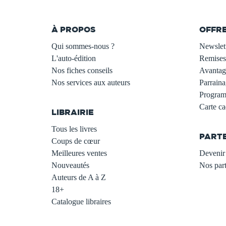
À PROPOS
OFFR
Qui sommes-nous ?
Newslet
L'auto-édition
Remises
Nos fiches conseils
Avantage
Nos services aux auteurs
Parraina
.
Programm
Carte c
LIBRAIRIE
.
Tous les livres
PART
Coups de cœur
Meilleures ventes
Devenir 
Nouveautés
Nos part
Auteurs de A à Z
18+
Catalogue libraires