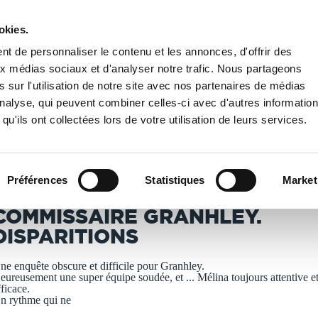
okies.
PUBLIER UN LIVRE
LIBRAIRIE
t de personnaliser le contenu et les annonces, d'offrir des
aux médias sociaux et d'analyser notre trafic. Nous partageons
 sur l'utilisation de notre site avec nos partenaires de médias
re Granhley. Disparitions
'analyse, qui peuvent combiner celles-ci avec d'autres informatio
qu'ils ont collectées lors de votre utilisation de leurs services.
T IMPRIMÉS À LA DEMANDE - DÉLAI ACTUEL : 3 À 5 
Préférences
Statistiques
Market
élène Passey
COMMISSAIRE GRANHLEY.
DISPARITIONS
ne enquête obscure et difficile pour Granhley.
eureusement une super équipe soudée, et ... Mélina toujours attentive e
fficace.
n rythme qui ne