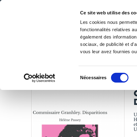
Ce site web utilise des co
Les cookies nous permetten
fonctionnalités relatives 
DE LA PAGE BLANCHE... AU BEST SELLER
également des informations
Accueil
/
Tous les livres
/
Policier
/
Enquêtes
/
Commissai
sociaux, de publicité et d
vous leur avez fournies ou 
LES LIVRES SON
Sélection
Nécessaires
du
H
consentement
U
H
e
U