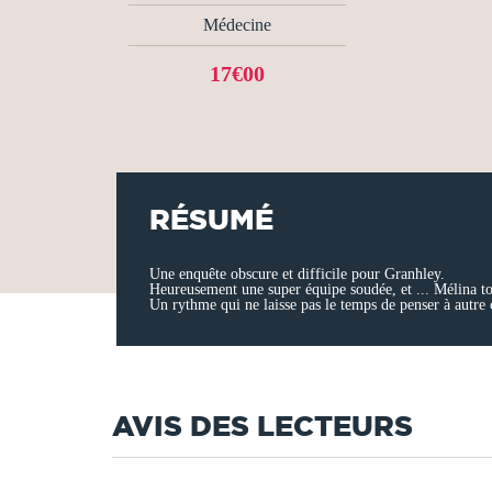
Médecine
17€00
RÉSUMÉ
Une enquête obscure et difficile pour Granhley.
Heureusement une super équipe soudée, et ... Mélina tou
Un rythme qui ne laisse pas le temps de penser à autre 
AVIS DES LECTEURS