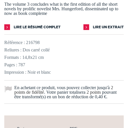
The volume 3 concludes what is the first edition of all the short
novels by prolific novelist Mrs. Hungerford, disseminated up to
now as book compleme
LIRE LE RÉSUMÉ COMPLET
LIRE UN EXTRAIT
Référence :
216798
Reliures : Dos carré collé
Formats : 14,8x21 cm
Pages : 787
Impression : Noir et blanc
En achetant ce produit, vous pouvez collecter jusqu'à
2
points de fidélité
. Votre panier totalisera
2
points
pouvant
être transformé(s) en un bon de réduction de
0,40 €
.