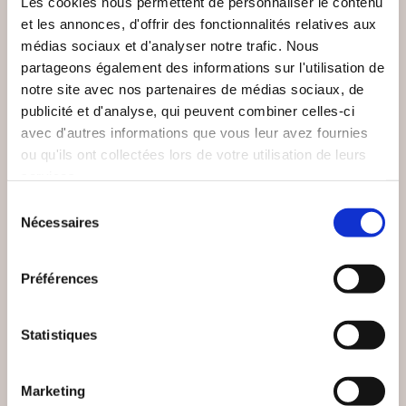
Les cookies nous permettent de personnaliser le contenu
et les annonces, d'offrir des fonctionnalités relatives aux
Meilleure
vente
médias sociaux et d'analyser notre trafic. Nous
partageons également des informations sur l'utilisation de
notre site avec nos partenaires de médias sociaux, de
publicité et d'analyse, qui peuvent combiner celles-ci
avec d'autres informations que vous leur avez fournies
ou qu'ils ont collectées lors de votre utilisation de leurs
services.
Sélection
Nécessaires
du
(0 avis)
(12 avis)
consentement
Pierre Hillard
Youssef Hindi
Préférences
COMPRENDRE
GUERRE DES ÉTATS-
L'EMPIRE
UNIS CONTRE
Statistiques
LOUBAVITCH
L'EUROPE
Essais politiques
Essais politiques
Marketing
37€00
25€04