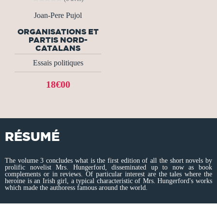
Joan-Pere Pujol
ORGANISATIONS ET
PARTIS NORD-
CATALANS
Essais politiques
18€00
RÉSUMÉ
The volume 3 concludes what is the first edition of all the short novels by
prolific novelist Mrs. Hungerford, disseminated up to now as book
complements or in reviews. Of particular interest are the tales where the
heroine is an Irish girl, a typical characteristic of Mrs. Hungerford's works
which made the authoress famous around the world.