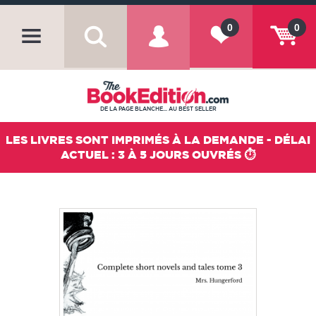
0
0
DE LA PAGE BLANCHE... AU BEST SELLER
LES LIVRES SONT IMPRIMÉS À LA DEMANDE - DÉLAI
ACTUEL : 3 À 5 JOURS OUVRÉS ⏱️