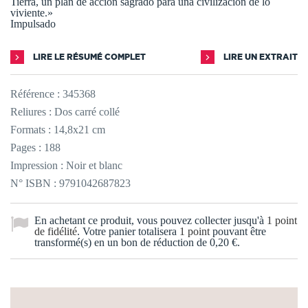
Tierra, un plan de acción sagrado para una civilización de lo
viviente.»
Impulsado
LIRE LE RÉSUMÉ COMPLET
LIRE UN EXTRAIT
Référence :
345368
Reliures : Dos carré collé
Formats : 14,8x21 cm
Pages : 188
Impression : Noir et blanc
N° ISBN : 9791042687823
En achetant ce produit, vous pouvez collecter jusqu'à
1
point
de fidélité
. Votre panier totalisera
1
point
pouvant être
transformé(s) en un bon de réduction de
0,20 €
.