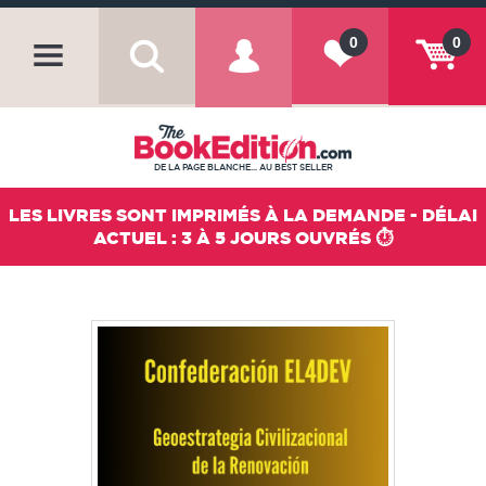
0
0
DE LA PAGE BLANCHE... AU BEST SELLER
LES LIVRES SONT IMPRIMÉS À LA DEMANDE - DÉLAI
ACTUEL : 3 À 5 JOURS OUVRÉS ⏱️