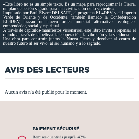
«Este libro no es un simple texto. Es un mapa para reprogramar la Tierra,
un plan de acción sagrado para una civilización de lo viviente.»
Impulsado por Paul Elvere DELSART, el programa EL4DEV y el Imperio
Verde de Oriente y de Occidente, también llamado la Confederación
EL4DEV, trazan un nuevo orden mundial alternativo: ecológico,
emprendedor, social y espiritual.
A través de capítulos-manifiestos visionarios, este libro invita a repensar el
mundo a través de la belleza, la cooperación, la vibración y la sabiduría.
Una obra para construir juntos la Nueva Tierra y devolver al centro de
nuestro futuro al ser vivo, al ser humano y a lo sagrado.
AVIS DES LECTEURS
Aucun avis n'a été publié pour le moment.
PAIEMENT SÉCURISÉ
Remises quantités jusqu'à -42%