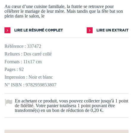
Au cœur d’une cuisine familiale, la fratrie se retrouve pour
célébrer le mariage de leur mère. Mais tandis que la fête bat son
plein dans le salon, le
LIRE LE RÉSUMÉ COMPLET
LIRE UN EXTRAIT
Référence :
337472
Reliures : Dos carré collé
Formats : 11x17 cm
Pages : 92
Impression : Noir et blanc
N° ISBN : 9782959853807
En achetant ce produit, vous pouvez collecter jusqu'à
1
point
de fidélité
. Votre panier totalisera
1
point
pouvant être
transformé(s) en un bon de réduction de
0,20 €
.