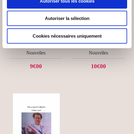
Autoriser tous les cookies
(0 avis)
(4 avis)
Autoriser la sélection
MARTINS FERNANDES
Thibaut Carré
LEA
ELLE A TUÉ DE
Cookies nécessaires uniquement
L'ÉTÉ ARRIVE
GAULLE
Nouvelles
Nouvelles
9€00
10€00