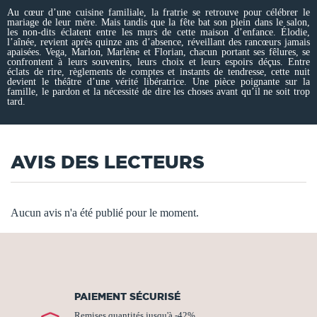
Au cœur d’une cuisine familiale, la fratrie se retrouve pour célébrer le
mariage de leur mère. Mais tandis que la fête bat son plein dans le salon,
les non-dits éclatent entre les murs de cette maison d’enfance. Élodie,
l’aînée, revient après quinze ans d’absence, réveillant des rancœurs jamais
apaisées. Vega, Marlon, Marlène et Florian, chacun portant ses fêlures, se
confrontent à leurs souvenirs, leurs choix et leurs espoirs déçus. Entre
éclats de rire, règlements de comptes et instants de tendresse, cette nuit
devient le théâtre d’une vérité libératrice. Une pièce poignante sur la
famille, le pardon et la nécessité de dire les choses avant qu’il ne soit trop
tard.
AVIS DES LECTEURS
Aucun avis n'a été publié pour le moment.
PAIEMENT SÉCURISÉ
Remises quantités jusqu'à -42%