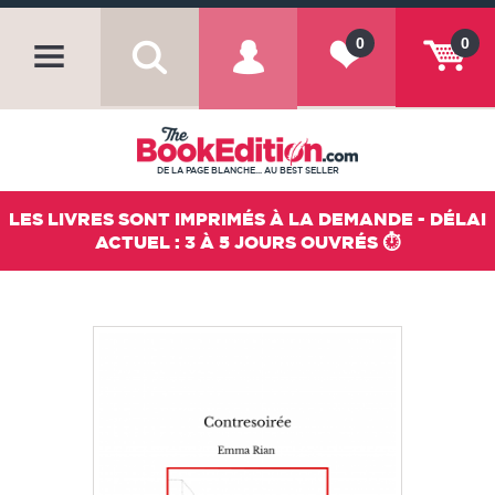
0
0
DE LA PAGE BLANCHE... AU BEST SELLER
LES LIVRES SONT IMPRIMÉS À LA DEMANDE - DÉLAI
ACTUEL : 3 À 5 JOURS OUVRÉS ⏱️