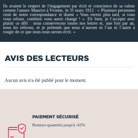
Ils avaient le respect de l'engagement par écrit et conscience de sa valeur
comme l'assure Maurice à Yvonne, le 31 mars 1912 : « Plusieurs personnes
rient de notre correspondance et disent « Vous verrez plus tard, si vous
vous relisez, combien vous aurez changé ! ». Eh bien, je l’accepte avec
plaisir ce défi : nous conserverons toutes nos lettres et, une fois par an,
nous les relirons, et je prétends que nous n’aurons ni l’un ni l’autre à
rougir de ce que nous nous serons écrit. »
AVIS DES LECTEURS
Aucun avis n'a été publié pour le moment.
PAIEMENT SÉCURISÉ
Remises quantités jusqu'à -42%