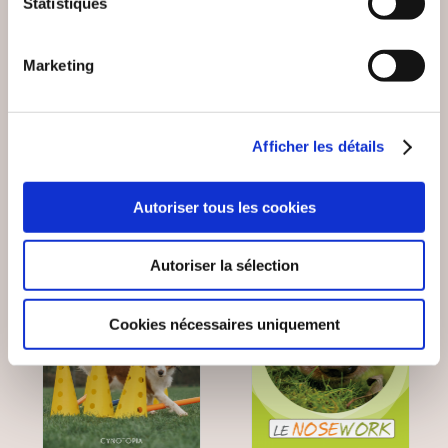
Statistiques
JUSTE UN COACH DE
YOG'AGENDA - 365
BASKETBALL TOME2
JOURS DE YOGA
Marketing
Sports
Sports
29€00
29€90
Afficher les détails
Autoriser tous les cookies
Coup de
Autoriser la sélection
coeur
Cookies nécessaires uniquement