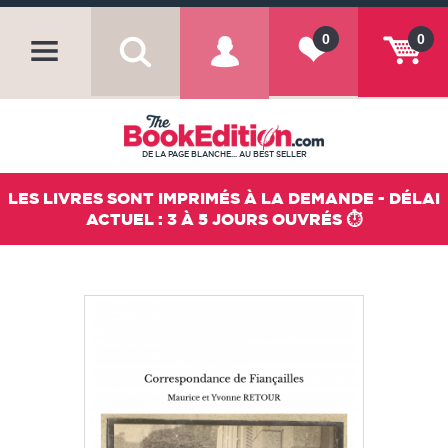
0
0
DE LA PAGE BLANCHE... AU BEST SELLER
LES LIVRES SONT IMPRIMÉS À LA DEMANDE - DÉLAI
ACTUEL : 3 À 5 JOURS OUVRÉS ⏱️