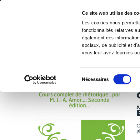
Ce site web utilise des co
Les cookies nous permetten
fonctionnalités relatives 
DE LA PAGE BLANCHE... AU BEST SELLER
également des informations
Accueil
/
Tous les livres
/
Libres de droits
/
Bibliothèque 
sociaux, de publicité et d
vous leur avez fournies ou 
LES LIVRES SON
Sélection
Nécessaires
du
A
consentement
C
p