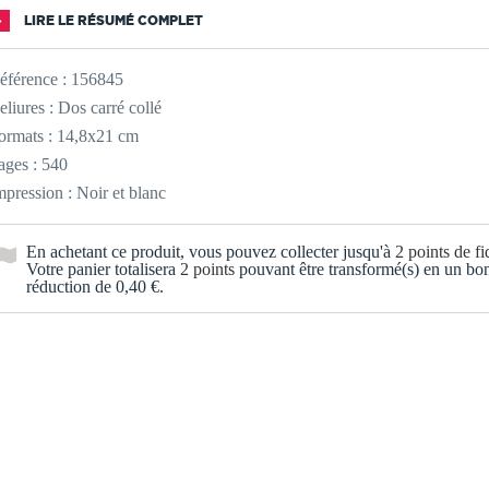
LIRE LE RÉSUMÉ COMPLET
éférence :
156845
eliures : Dos carré collé
ormats : 14,8x21 cm
ages : 540
mpression : Noir et blanc
En achetant ce produit, vous pouvez collecter jusqu'à
2
points de fid
Votre panier totalisera
2
points
pouvant être transformé(s) en un bo
réduction de
0,40 €
.