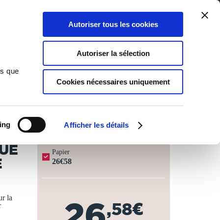
Qui sommes-nous ?
Nous contacter
Blog
Aide
0
0
Autoriser tous les cookies
Rechercher
Connexion
Ma liste
Panier
Autoriser la sélection
édition...
ns que
Cookies nécessaires uniquement
JOURS OUVRÉS ⏱️
ing
Afficher les détails
QUE
Papier
E
26€58
r la
26
,58€
r