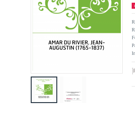
R
R
F
P
I