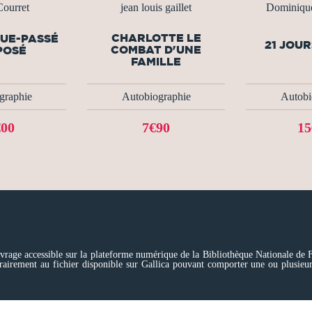
ourret
jean louis gaillet
Dominiq
CHARLOTTE LE
QUE-PASSÉ
21 JOUR
COMBAT D'UNE
POSÉ
FAMILLE
graphie
Autobiographie
Autobi
€00
7€90
15
vrage accessible sur la plateforme numérique de la Bibliothèque Nationale de F
rairement au fichier disponible sur Gallica pouvant comporter une ou plusieur