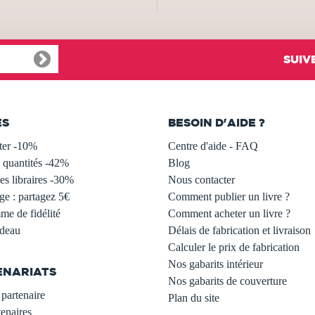
SUIV
ES
BESOIN D'AIDE ?
ter -10%
Centre d'aide - FAQ
 quantités -42%
Blog
s libraires -30%
Nous contacter
ge : partagez 5€
Comment publier un livre ?
e de fidélité
Comment acheter un livre ?
adeau
Délais de fabrication et livraison
Calculer le prix de fabrication
Nos gabarits intérieur
ENARIATS
Nos gabarits de couverture
partenaire
Plan du site
enaires