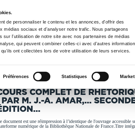
okies.
PUBLIER UN LIVRE
LIBRAIRIE
t de personnaliser le contenu et les annonces, d'offrir des
aux médias sociaux et d'analyser notre trafic. Nous partageons
 sur l'utilisation de notre site avec nos partenaires de médias
Nationale de France
/
Cours complet de rhétorique , par M. J.-A. Amar,... Seconde 
'analyse, qui peuvent combiner celles-ci avec d'autres informatio
qu'ils ont collectées lors de votre utilisation de leurs services.
T IMPRIMÉS À LA DEMANDE - DÉLAI ACTUEL : 3 À 5 
Préférences
Statistiques
Market
mar Du Rivier, Jean-Augustin (1765-1837)
COURS COMPLET DE RHÉTORI
, PAR M. J.-A. AMAR,... SECOND
ÉDITION...
e document est une réimpression à l’identique de l'ouvrage accessible su
lateforme numérique de la Bibliothèque Nationale de France.Titre intég