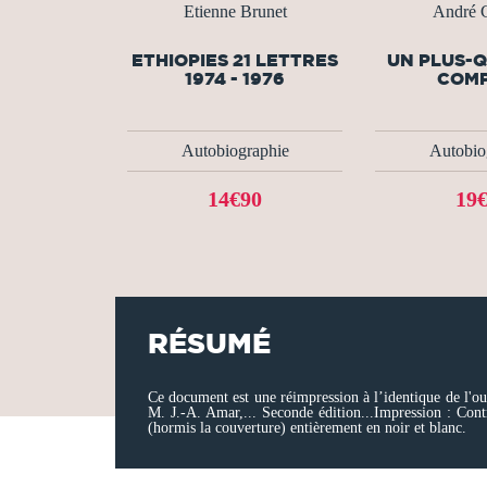
Etienne Brunet
André C
ETHIOPIES 21 LETTRES
UN PLUS-
1974 - 1976
COM
Autobiographie
Autobio
14€90
19
RÉSUMÉ
Ce document est une réimpression à l’identique de l'ou
M. J.-A. Amar,... Seconde édition...Impression : Cont
(hormis la couverture) entièrement en noir et blanc.