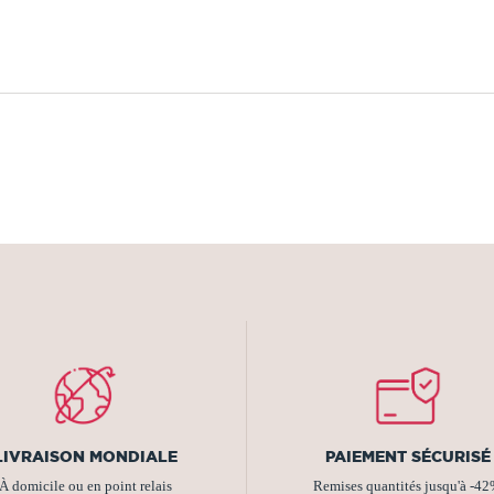
LIVRAISON MONDIALE
PAIEMENT SÉCURISÉ
À domicile ou en point relais
Remises quantités jusqu'à -4