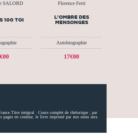
ue SALORD
Florence Ferri
L'OMBRE DES
S 100 TOI
MENSONGES
ographie
Autobiographie
€00
17€00
rance.Titre intégral : Cours complet de rhétorique ; par
s pages en couleur, le livre imprimé par nos soins sera