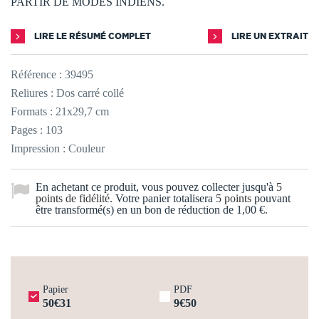
PARTIR DE MODES INDIENS.
LIRE LE RÉSUMÉ COMPLET
LIRE UN EXTRAIT
Référence :
39495
Reliures : Dos carré collé
Formats : 21x29,7 cm
Pages : 103
Impression : Couleur
En achetant ce produit, vous pouvez collecter jusqu'à
5
points de fidélité
. Votre panier totalisera
5
points
pouvant
être transformé(s) en un bon de réduction de
1,00 €
.
Papier
PDF
50€31
9€50