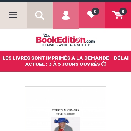
0
0
DE LA PAGE BLANCHE... AU BEST SELLER
LES LIVRES SONT IMPRIMÉS À LA DEMANDE - DÉLAI
ACTUEL : 3 À 5 JOURS OUVRÉS ⏱️