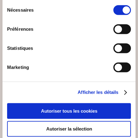
Sélection
Nécessaires
du
consentement
Préférences
Coup de
coeur
Statistiques
Marketing
Afficher les détails
(1 avis)
(0 avis)
Autoriser tous les cookies
Liliane Gabel
Abigaëlle ARCHER
S’OUBLIER N’EST
LE BAL DES GARCES
Autoriser la sélection
PAS VIVRE