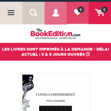
0
0
DE LA PAGE BLANCHE... AU BEST SELLER
LES LIVRES SONT IMPRIMÉS À LA DEMANDE - DÉLAI
ACTUEL : 3 À 5 JOURS OUVRÉS ⏱️