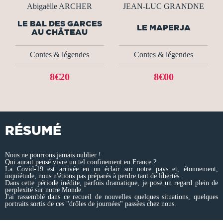
Abigaëlle ARCHER
JEAN-LUC GRANDNE
LE BAL DES GARCES
LE MAPERJA
AU CHÂTEAU
Contes & légendes
Contes & légendes
8€20
8€00
RÉSUMÉ
Nous ne pourrons jamais oublier !
Qui aurait pensé vivre un tel confinement en France ?
La Covid-19 est arrivée en un éclair sur notre pays et, étonnement,
inquiétude, nous n'étions pas préparés à perdre tant de libertés.
Dans cette période inédite, parfois dramatique, je pose un regard plein de
perplexité sur notre Monde.
J'ai rassemblé dans ce recueil de nouvelles quelques situations, quelques
portraits sortis de ces "drôles de journées" passées chez nous.