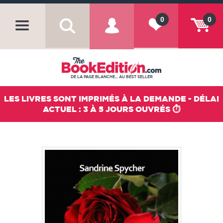
0
0
DE LA PAGE BLANCHE... AU BEST SELLER
LES LIVRES SONT IMPRIMÉS À LA DEMANDE - DÉLAI
ACTUEL : 3 À 5 JOURS OUVRÉS ⏱️