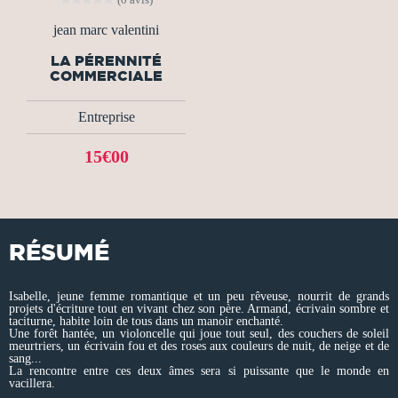
jean marc valentini
LA PÉRENNITÉ
COMMERCIALE
Entreprise
15€00
RÉSUMÉ
Isabelle, jeune femme romantique et un peu rêveuse, nourrit de grands
projets d'écriture tout en vivant chez son père. Armand, écrivain sombre et
taciturne, habite loin de tous dans un manoir enchanté.
Une forêt hantée, un violoncelle qui joue tout seul, des couchers de soleil
meurtriers, un écrivain fou et des roses aux couleurs de nuit, de neige et de
sang...
La rencontre entre ces deux âmes sera si puissante que le monde en
vacillera.