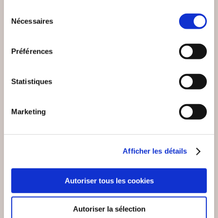
Sélection
Nécessaires
du
consentement
Préférences
Coup de
coeur
Statistiques
Marketing
Afficher les détails
(0 avis)
(0 avis)
Autoriser tous les cookies
Vincent DUCREY et
Thierry GATINES Ph.D
Emmanuel VIVIER
PREPARER LA
COMMENT RÉUSSIR
Autoriser la sélection
CERTIFICATION IRCA
VOTRE STRATÉGIE