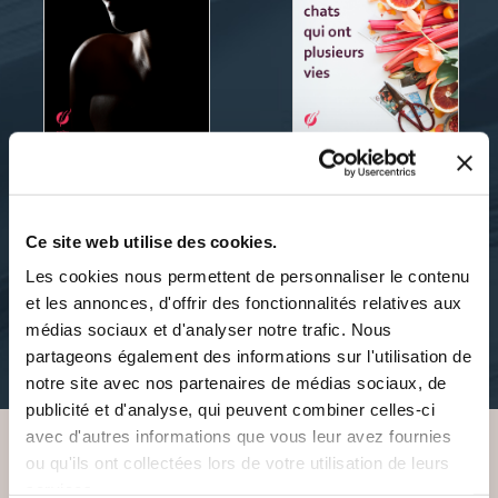
Sandrine Spycher
Sandrine Spycher
FIDÈLEMENT TIENNE
IL N'Y A PAS QUE LES
Ce site web utilise des cookies.
CHATS
Les cookies nous permettent de personnaliser le contenu
polars
et les annonces, d'offrir des fonctionnalités relatives aux
romans
médias sociaux et d'analyser notre trafic. Nous
9€90
partageons également des informations sur l'utilisation de
7€00
notre site avec nos partenaires de médias sociaux, de
publicité et d'analyse, qui peuvent combiner celles-ci
avec d'autres informations que vous leur avez fournies
ou qu'ils ont collectées lors de votre utilisation de leurs
VOUS AIMEREZ AUSSI
services.