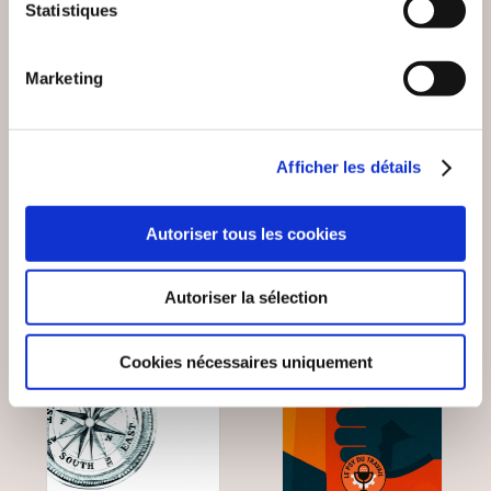
Cindy Favier
Théodule Ribot
Statistiques
SE RÉCONCILIER
LA LOGIQUE DES
AVEC LA
SENTIMENTS
Marketing
NOURRITURE
Psychologie
Psychologie
17€90
13€00
Afficher les détails
Autoriser tous les cookies
Autoriser la sélection
Cookies nécessaires uniquement