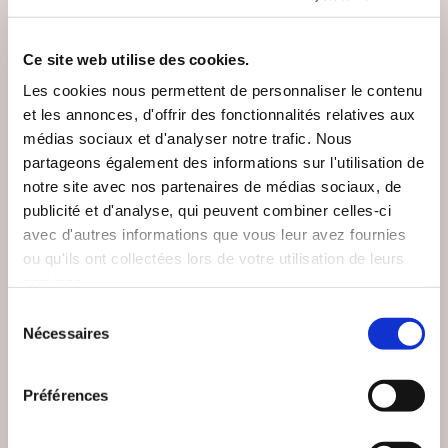
VOUS AIMEREZ AUSSI
Ce site web utilise des cookies.
Les cookies nous permettent de personnaliser le contenu
et les annonces, d'offrir des fonctionnalités relatives aux
médias sociaux et d'analyser notre trafic. Nous
partageons également des informations sur l'utilisation de
notre site avec nos partenaires de médias sociaux, de
publicité et d'analyse, qui peuvent combiner celles-ci
avec d'autres informations que vous leur avez fournies
ou qu'ils ont collectées lors de votre utilisation de leurs
services.
Sélection
Nécessaires
du
consentement
Préférences
(0 avis)
(0 avis)