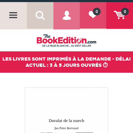
0
0
DE LA PAGE BLANCHE... AU BEST SELLER
LES LIVRES SONT IMPRIMÉS À LA DEMANDE - DÉLAI
ACTUEL : 3 À 5 JOURS OUVRÉS ⏱️