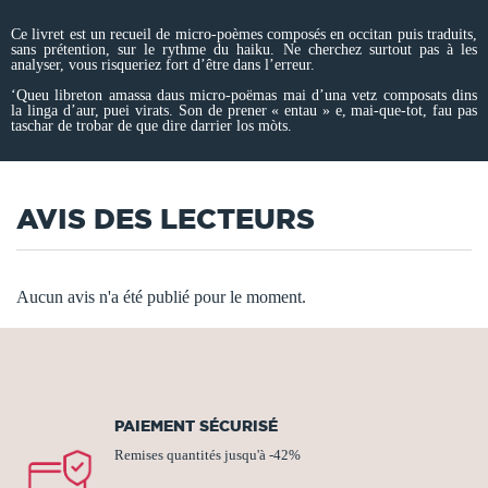
Ce livret est un recueil de micro-poèmes composés en occitan puis traduits,
sans prétention, sur le rythme du haiku. Ne cherchez surtout pas à les
analyser, vous risqueriez fort d’être dans l’erreur.
‘Queu libreton amassa daus micro-poëmas mai d’una vetz composats dins
la linga d’aur, puei virats. Son de prener « entau » e, mai-que-tot, fau pas
taschar de trobar de que dire darrier los mòts.
AVIS DES LECTEURS
Aucun avis n'a été publié pour le moment.
PAIEMENT SÉCURISÉ
Remises quantités jusqu'à -42%