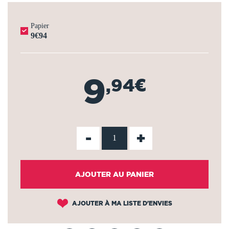
Papier
9€94
9
,94€
-
+
AJOUTER AU PANIER
AJOUTER À MA LISTE D'ENVIES