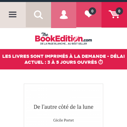
0
0
DE LA PAGE BLANCHE... AU BEST SELLER
LES LIVRES SONT IMPRIMÉS À LA DEMANDE - DÉLAI
ACTUEL : 3 À 5 JOURS OUVRÉS ⏱️