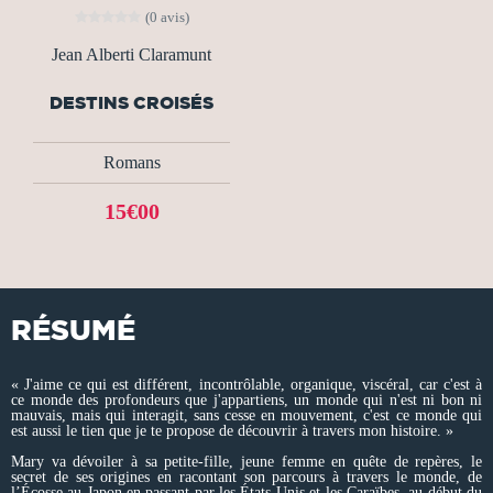
(0 avis)
Jean Alberti Claramunt
DESTINS CROISÉS
Romans
15€00
RÉSUMÉ
« J'aime ce qui est différent, incontrôlable, organique, viscéral, car c'est à
ce monde des profondeurs que j'appartiens, un monde qui n'est ni bon ni
mauvais, mais qui interagit, sans cesse en mouvement, c'est ce monde qui
est aussi le tien que je te propose de découvrir à travers mon histoire. »
Mary va dévoiler à sa petite-fille, jeune femme en quête de repères, le
secret de ses origines en racontant son parcours à travers le monde, de
l’Écosse au Japon en passant par les États-Unis et les Caraïbes, au début du