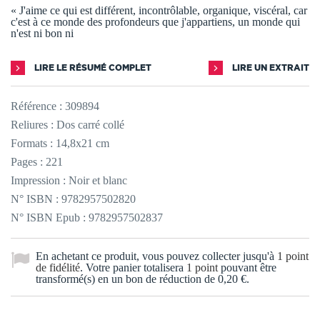
« J'aime ce qui est différent, incontrôlable, organique, viscéral, car
c'est à ce monde des profondeurs que j'appartiens, un monde qui
n'est ni bon ni
LIRE LE RÉSUMÉ COMPLET
LIRE UN EXTRAIT
Référence :
309894
Reliures : Dos carré collé
Formats : 14,8x21 cm
Pages : 221
Impression : Noir et blanc
N° ISBN : 9782957502820
N° ISBN Epub : 9782957502837
En achetant ce produit, vous pouvez collecter jusqu'à
1
point
de fidélité
. Votre panier totalisera
1
point
pouvant être
transformé(s) en un bon de réduction de
0,20 €
.