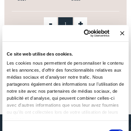
-
+
AJOUTER AU PANIER
Ce site web utilise des cookies.
AJOUTER À MA LISTE D'ENVIES
Les cookies nous permettent de personnaliser le contenu
et les annonces, d'offrir des fonctionnalités relatives aux
médias sociaux et d'analyser notre trafic. Nous
partageons également des informations sur l'utilisation de
notre site avec nos partenaires de médias sociaux, de
publicité et d'analyse, qui peuvent combiner celles-ci
AUTOUR DE MICHEL SOLENTE
avec d'autres informations que vous leur avez fournies
ou qu'ils ont collectées lors de votre utilisation de leurs
services.
Sélection