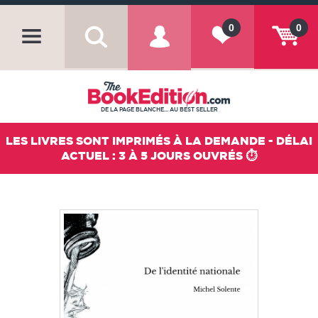
0
0
DE LA PAGE BLANCHE... AU BEST SELLER
LES LIVRES SONT IMPRIMÉS À LA DEMANDE - DÉLAI
ACTUEL : 3 À 5 JOURS OUVRÉS ⏱️