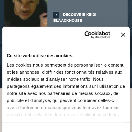
DÉCOUVRIR KEIDI
BLAACKHOUSE
Ce site web utilise des cookies.
À PROPOS DE L'AUTEUR
Les cookies nous permettent de personnaliser le contenu
et les annonces, d'offrir des fonctionnalités relatives aux
J'ai 519 ans. Je vis chaque histoire que j'écris. Je suis très créatif et
médias sociaux et d'analyser notre trafic. Nous
ouvert d'esprit.
partageons également des informations sur l'utilisation de
notre site avec nos partenaires de médias sociaux, de
publicité et d'analyse, qui peuvent combiner celles-ci
avec d'autres informations que vous leur avez fournies
VOUS AIMEREZ AUSSI
ou qu'ils ont collectées lors de votre utilisation de leurs
services.
Sélection