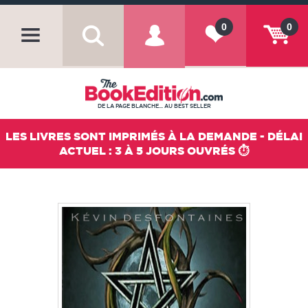
0
0
DE LA PAGE BLANCHE... AU BEST SELLER
LES LIVRES SONT IMPRIMÉS À LA DEMANDE - DÉLAI
ACTUEL : 3 À 5 JOURS OUVRÉS ⏱️