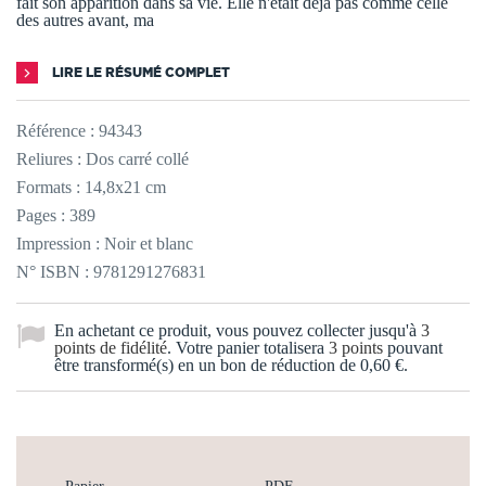
fait son apparition dans sa vie. Elle n'était déjà pas comme celle
des autres avant, ma
LIRE LE RÉSUMÉ COMPLET
Référence :
94343
Reliures : Dos carré collé
Formats : 14,8x21 cm
Pages : 389
Impression : Noir et blanc
N° ISBN : 9781291276831
En achetant ce produit, vous pouvez collecter jusqu'à
3
points de fidélité
. Votre panier totalisera
3
points
pouvant
être transformé(s) en un bon de réduction de
0,60 €
.