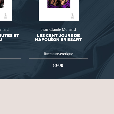
rnard
Jean-Claude Mornard
RUTES ET
LES CENT JOURS DE
U
NAPOLÉON BRISSART
litterature-erotique
8€00