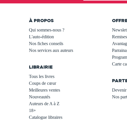
À PROPOS
OFFR
Qui sommes-nous ?
Newslet
L'auto-édition
Remises
Nos fiches conseils
Avantage
Nos services aux auteurs
Parraina
.
Programm
Carte c
LIBRAIRIE
.
Tous les livres
PART
Coups de cœur
Meilleures ventes
Devenir 
Nouveautés
Nos part
Auteurs de A à Z
18+
Catalogue libraires