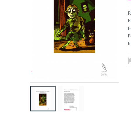
R
R
F
P
I