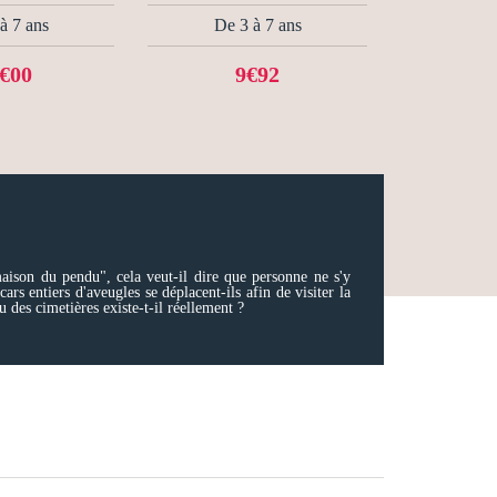
à 7 ans
De 3 à 7 ans
€00
9€92
aison du pendu", cela veut-il dire que personne ne s'y
s entiers d'aveugles se déplacent-ils afin de visiter la
 des cimetières existe-t-il réellement ?