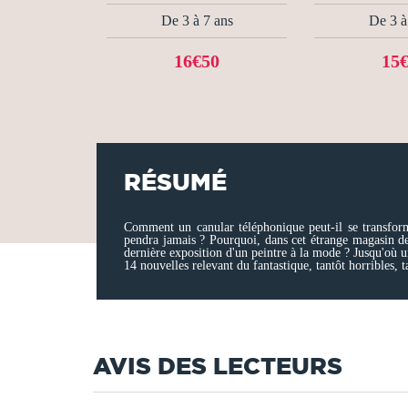
De 3 à 7 ans
De 3 à
16€50
15
RÉSUMÉ
Comment un canular téléphonique peut-il se transforme
pendra jamais ? Pourquoi, dans cet étrange magasin de 
dernière exposition d'un peintre à la mode ? Jusqu'où un
14 nouvelles relevant du fantastique, tantôt horribles, t
AVIS DES LECTEURS