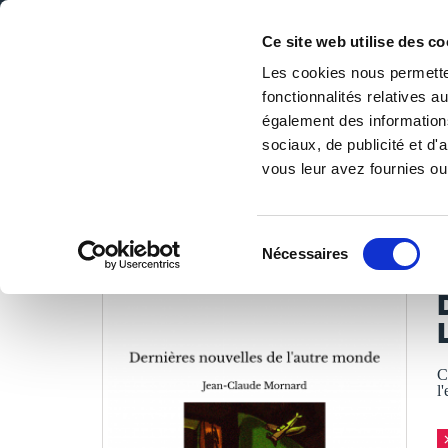
Ce site web utilise des co
Les cookies nous permetten
fonctionnalités relatives 
DE LA PAGE BLANCHE... AU BEST SELLER
également des informations
Accueil
/
Tous les livres
/
Science-fiction & horreur
/
Fant
sociaux, de publicité et d
vous leur avez fournies ou 
LES LIVRES SON
Sélection
Nécessaires
du
J
consentement
C
l