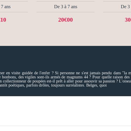
 7 ans
De 3 à 7 ans
De 3 
€10
20€00
30
r en visite guidée de l'enfer ? Si personne ne s'est jamais pendu dans "la m
bonbons, des vigiles sont-ils armés de magnums 44 ? Pour quelle raison des car
 collectionneur de poupées est-il prêt à aller pour assouvir sa passion ? L'oiseau
antôt poétiques, parfois drôles, toujours surréalistes. Belges, quoi