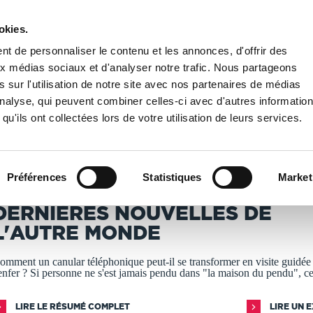
okies.
PUBLIER UN LIVRE
LIBRAIRIE
t de personnaliser le contenu et les annonces, d'offrir des
aux médias sociaux et d'analyser notre trafic. Nous partageons
 sur l'utilisation de notre site avec nos partenaires de médias
astique
/
Dernières nouvelles de l'autre monde
'analyse, qui peuvent combiner celles-ci avec d'autres informatio
qu'ils ont collectées lors de votre utilisation de leurs services.
T IMPRIMÉS À LA DEMANDE - DÉLAI ACTUEL : 3 À 5 
Préférences
Statistiques
Market
ean-Claude Mornard
DERNIÈRES NOUVELLES DE
L'AUTRE MONDE
omment un canular téléphonique peut-il se transformer en visite guidée
'enfer ? Si personne ne s'est jamais pendu dans "la maison du pendu", ce
LIRE LE RÉSUMÉ COMPLET
LIRE UN 