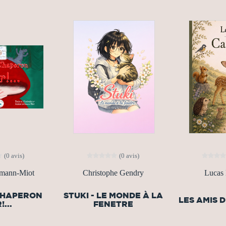
(0 avis)
(0 avis)
tmann-Miot
Christophe Gendry
Lucas
 CHAPERON
STUKI - LE MONDE À LA
LES AMIS 
...
FENETRE