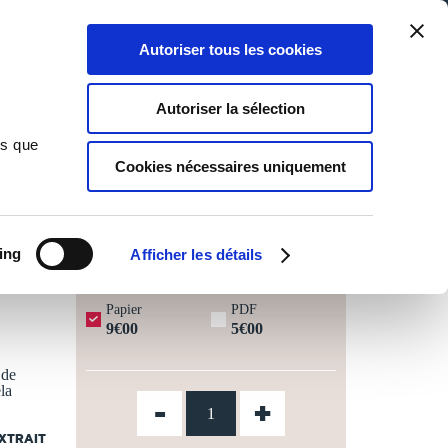
Qui sommes-nous ?
Nous contacter
Blog
Aide
0
0
Autoriser tous les cookies
Rechercher
Connexion
Ma liste
Panier
Autoriser la sélection
ns que
Cookies nécessaires uniquement
JOURS OUVRÉS ⏱️
ing
Afficher les détails
Papier
PDF
9€00
5€00
 de
la
-
+
EXTRAIT