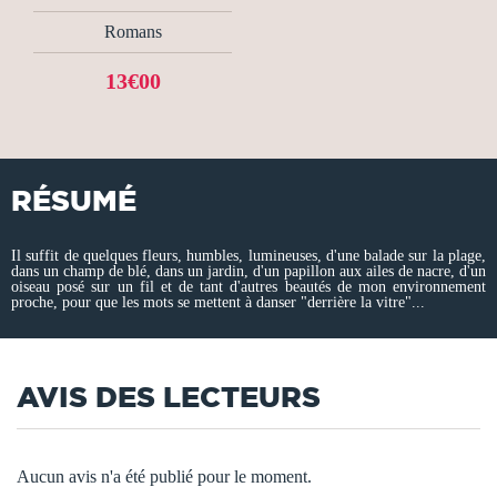
Romans
13€00
RÉSUMÉ
Il suffit de quelques fleurs, humbles, lumineuses, d'une balade sur la plage,
dans un champ de blé, dans un jardin, d'un papillon aux ailes de nacre, d'un
oiseau posé sur un fil et de tant d'autres beautés de mon environnement
proche, pour que les mots se mettent à danser "derrière la vitre"...
AVIS DES LECTEURS
Aucun avis n'a été publié pour le moment.