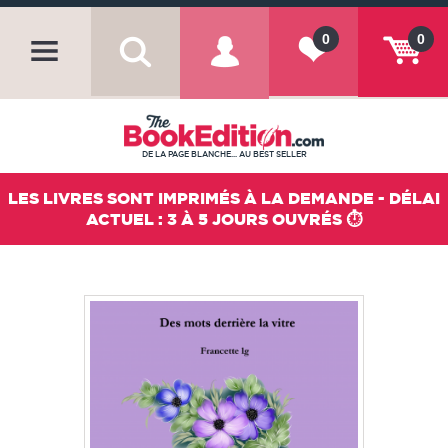
0
0
DE LA PAGE BLANCHE... AU BEST SELLER
LES LIVRES SONT IMPRIMÉS À LA DEMANDE - DÉLAI
ACTUEL : 3 À 5 JOURS OUVRÉS ⏱️