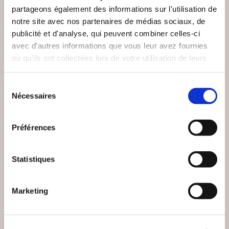
partageons également des informations sur l'utilisation de
notre site avec nos partenaires de médias sociaux, de
publicité et d'analyse, qui peuvent combiner celles-ci
avec d'autres informations que vous leur avez fournies
ou qu'ils ont collectées lors de votre utilisation de leurs
services.
Sélection
(0 avis)
(24 avis)
Nécessaires
du
Julie ANTHOINE
Damien LANDEAU
consentement
OMBRE
TOURMENTES
Préférences
Romans
Romans
Statistiques
20€00
18€00
Marketing