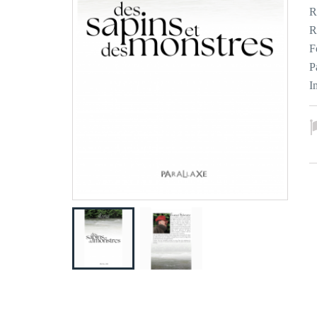
R
R
F
P
I