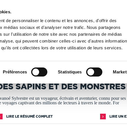
okies.
PUBLIER UN LIVRE
LIBRAIRIE
t de personnaliser le contenu et les annonces, d'offrir des
aux médias sociaux et d'analyser notre trafic. Nous partageons
 sur l'utilisation de notre site avec nos partenaires de médias
 récits de voyage
/
Des sapins et des monstres
'analyse, qui peuvent combiner celles-ci avec d'autres informatio
qu'ils ont collectées lors de votre utilisation de leurs services.
T IMPRIMÉS À LA DEMANDE - DÉLAI ACTUEL : 3 À 5 
Préférences
Statistiques
Market
héo Drila
DES SAPINS ET DES MONSTRES
vanoé Sylvestre est un voyageur, écrivain et aventurier, connu pour ses 
e voyages captivant des millions de lecteurs à travers le monde. For
LIRE LE RÉSUMÉ COMPLET
LIRE UN 