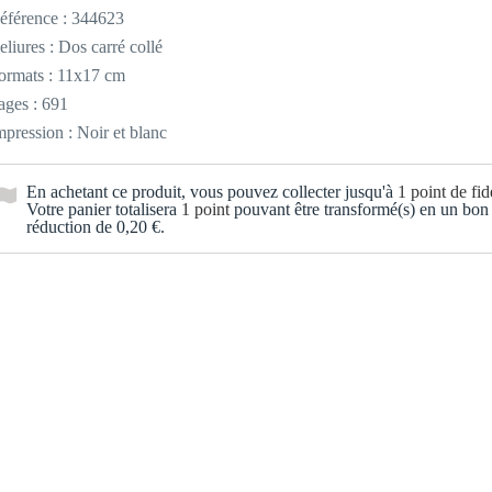
éférence :
344623
eliures : Dos carré collé
ormats : 11x17 cm
ages : 691
mpression : Noir et blanc
En achetant ce produit, vous pouvez collecter jusqu'à
1
point de fidé
Votre panier totalisera
1
point
pouvant être transformé(s) en un bon
réduction de
0,20 €
.