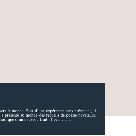
vers le monde. Fort d’une expérience sans précédent, il
il a présenté au monde des recueils de poésie novateurs,
ainsi que d’un nouveau fruit : l’évananane.