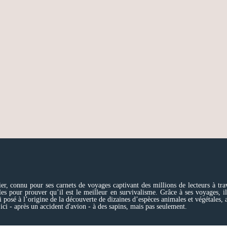
er, connu pour ses carnets de voyages captivant des millions de lecteurs à tra
ables pour prouver qu’il est le meilleur en survivalisme. Grâce à ses voyages, 
i posé à l’origine de la découverte de dizaines d’espèces animales et végétales, 
 ici - après un accident d'avion - à des sapins, mais pas seulement.