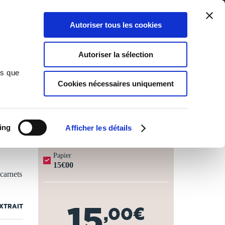
Qui sommes-nous ?
Nous contacter
Blog
Aide
0
0
Autoriser tous les cookies
Rechercher
Connexion
Ma liste
Panier
Autoriser la sélection
ns que
Cookies nécessaires uniquement
JOURS OUVRÉS ⏱️
ing
Afficher les détails
Papier
15€00
carnets
15
EXTRAIT
,00€