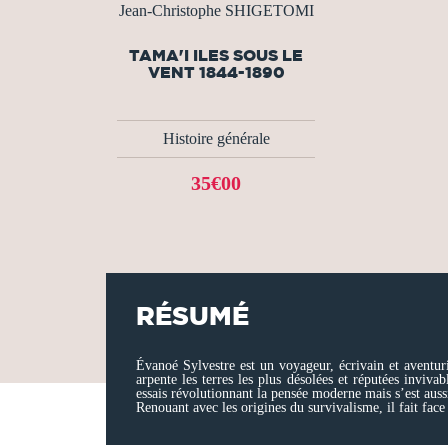
Jean-Christophe SHIGETOMI
TAMA'I ILES SOUS LE
VENT 1844-1890
Histoire générale
35€00
RÉSUMÉ
Évanoé Sylvestre est un voyageur, écrivain et aventuri
arpente les terres les plus désolées et réputées inviv
essais révolutionnant la pensée moderne mais s’est auss
Renouant avec les origines du survivalisme, il fait face