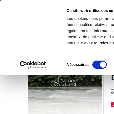
Ce site web utilise des co
Les cookies nous permetten
fonctionnalités relatives 
DE LA PAGE BLANCHE... AU BEST SELLER
également des informations
Accueil
/
Tous les livres
/
Tourisme & voyages
/
Carnets &
sociaux, de publicité et d
vous leur avez fournies ou 
LES LIVRES SON
Sélection
Nécessaires
du
T
consentement
É
d