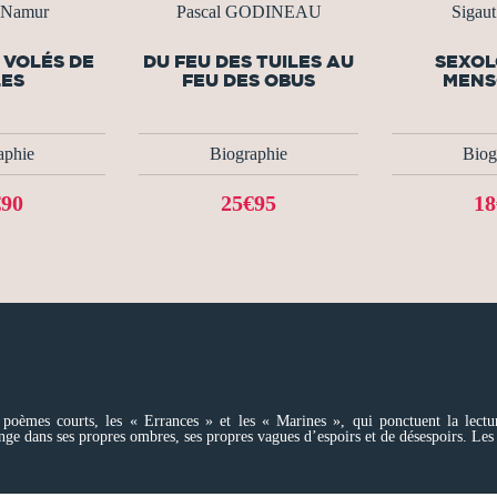
 Namur
Pascal GODINEAU
Sigau
 VOLÉS DE
DU FEU DES TUILES AU
SEXOL
LES
FEU DES OBUS
MENS
aphie
Biographie
Biog
€90
25€95
18
poèmes courts, les « Errances » et les « Marines », qui ponctuent la lectur
ans ses propres ombres, ses propres vagues d’espoirs et de désespoirs. Les fron