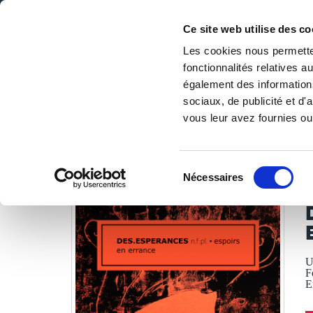
Ce site web utilise des co
Les cookies nous permetten
fonctionnalités relatives 
DE LA PAGE BLANCHE... AU BEST SELLER
également des informations
Accueil
/
Tous les livres
/
Littérature
/
Poésies
/
DES.ESP
sociaux, de publicité et d
vous leur avez fournies ou 
LES LIVRES SON
Sélection
Nécessaires
du
O
consentement
U
F
E