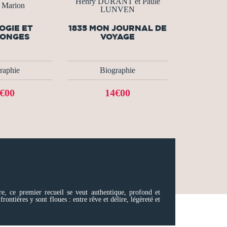
Henry DURANT et Paule
t Marion
LUNVEN
OGIE ET
1835 MON JOURNAL DE
ONGES
VOYAGE
raphie
Biographie
€00
14€00
e, ce premier recueil se veut authentique, profond et
tières y sont floues : entre rêve et délire, légèreté et