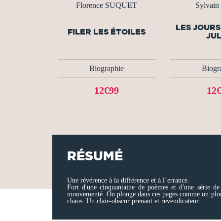
Florence SUQUET
Sylvain
LES JOURS
FILER LES ÉTOILES
JU
Biographie
Biogr
12€99
12
RÉSUMÉ
Une révérence à la différence et à l’errance.
Fort d'une cinquantaine de poèmes et d'une série de 
mouvementé. On plonge dans ces pages comme on plonge d
chaos. Un clair-obscur prenant et revendicateur.