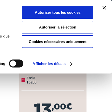
Qui sommes-nous ?
Nous contacter
Blog
Aide
0
0
Autoriser tous les cookies
Rechercher
Connexion
Ma liste
Panier
Autoriser la sélection
ns que
Cookies nécessaires uniquement
JOURS OUVRÉS ⏱️
ing
Afficher les détails
Papier
13€00
13
,00€