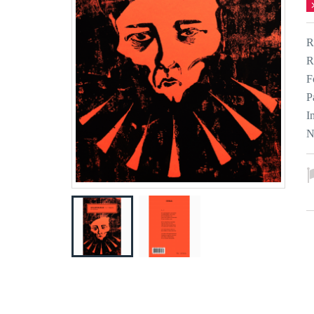
R
R
F
P
I
N