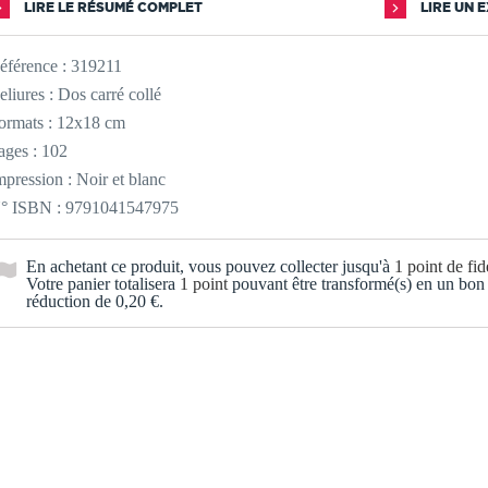
LIRE LE RÉSUMÉ COMPLET
LIRE UN 
éférence :
319211
eliures : Dos carré collé
ormats : 12x18 cm
ages : 102
mpression : Noir et blanc
° ISBN : 9791041547975
En achetant ce produit, vous pouvez collecter jusqu'à
1
point de fidé
Votre panier totalisera
1
point
pouvant être transformé(s) en un bon
réduction de
0,20 €
.