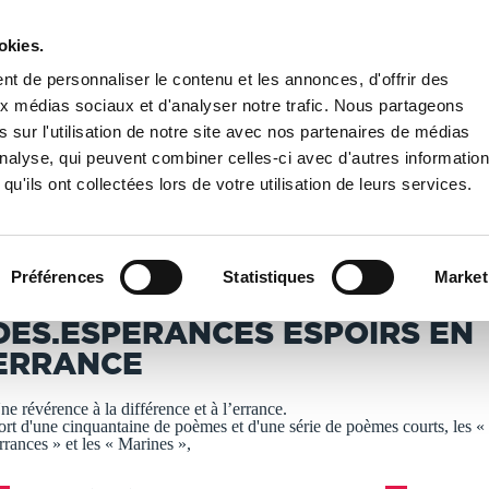
okies.
PUBLIER UN LIVRE
LIBRAIRIE
t de personnaliser le contenu et les annonces, d'offrir des
aux médias sociaux et d'analyser notre trafic. Nous partageons
 sur l'utilisation de notre site avec nos partenaires de médias
ERANCES espoirs en errance
'analyse, qui peuvent combiner celles-ci avec d'autres informatio
qu'ils ont collectées lors de votre utilisation de leurs services.
T IMPRIMÉS À LA DEMANDE - DÉLAI ACTUEL : 3 À 5 
Préférences
Statistiques
Market
ttiliaA
DES.ESPERANCES ESPOIRS EN
ERRANCE
ne révérence à la différence et à l’errance.
ort d'une cinquantaine de poèmes et d'une série de poèmes courts, les «
rrances » et les « Marines »,