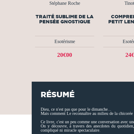
Stéphane Roche
Tinot
TRAITÉ SUBLIME DE LA
COMPRE
PENSÉE GNOSTIQUE
PETIT L
Esotérisme
Esoté
20€00
24
RÉSUMÉ
Dieu, ce n'est pas que pour le dimanche...
Mais comment Le reconnaître au milieu de la chicorée ren
Ce livre, c'est un peu comme une conversation avec une 
On y découvre, à travers des anecdotes du quotidien, 
compliqué ni miracle spectaculaire.