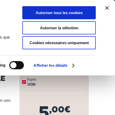
Qui sommes-nous ?
Nous contacter
Blog
Aide
0
0
Autoriser tous les cookies
Rechercher
Connexion
Ma liste
Panier
Autoriser la sélection
ns que
Cookies nécessaires uniquement
JOURS OUVRÉS ⏱️
ing
Afficher les détails
LE
Papier
5€00
rs sans
5
,00€