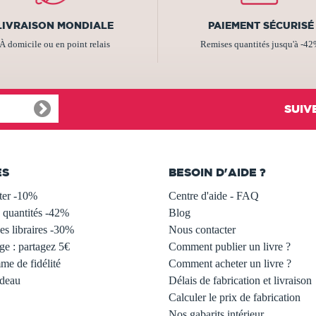
LIVRAISON MONDIALE
PAIEMENT SÉCURISÉ
À domicile ou en point relais
Remises quantités jusqu'à -4
SUIV
ES
BESOIN D'AIDE ?
ter -10%
Centre d'aide - FAQ
 quantités -42%
Blog
s libraires -30%
Nous contacter
ge : partagez 5€
Comment publier un livre ?
e de fidélité
Comment acheter un livre ?
adeau
Délais de fabrication et livraison
Calculer le prix de fabrication
Nos gabarits intérieur