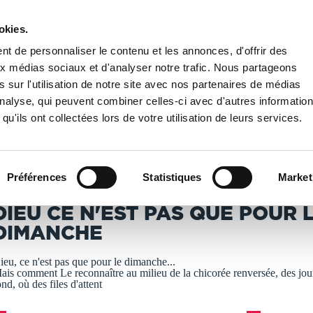
okies.
PUBLIER UN LIVRE
LIBRAIRIE
t de personnaliser le contenu et les annonces, d'offrir des
aux médias sociaux et d'analyser notre trafic. Nous partageons
 sur l'utilisation de notre site avec nos partenaires de médias
spiritualité
/
Dieu ce n'est pas que pour le dimanche
'analyse, qui peuvent combiner celles-ci avec d'autres informatio
qu'ils ont collectées lors de votre utilisation de leurs services.
T IMPRIMÉS À LA DEMANDE - DÉLAI ACTUEL : 3 À 5 
Préférences
Statistiques
Market
alérie Veil
DIEU CE N'EST PAS QUE POUR 
DIMANCHE
ieu, ce n'est pas que pour le dimanche...
ais comment Le reconnaître au milieu de la chicorée renversée, des jou
ond, où des files d'attent