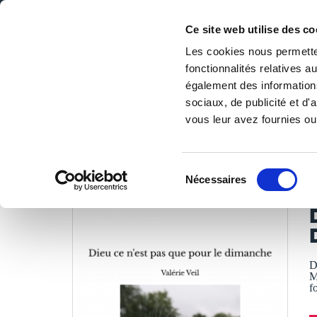
Ce site web utilise des co
Les cookies nous permetten
fonctionnalités relatives 
DE LA PAGE BLANCHE... AU BEST SELLER
également des informations
Accueil
/
Tous les livres
/
Culture & société
/
Religions & 
sociaux, de publicité et d
vous leur avez fournies ou 
LES LIVRES SON
Sélection
Nécessaires
du
V
consentement
D
M
f