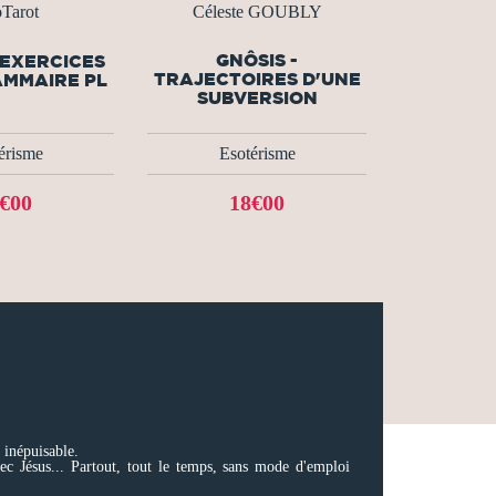
oTarot
Céleste GOUBLY
GNÔSIS -
'EXERCICES
TRAJECTOIRES D'UNE
AMMAIRE PL
SUBVERSION
érisme
Esotérisme
€00
18€00
 inépuisable.
vec Jésus... Partout, tout le temps, sans mode d'emploi