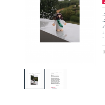
R
R
F
P
I