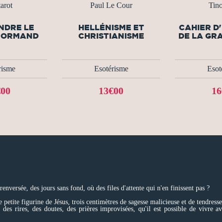
arot
Paul Le Cour
Tin
NDRE LE
HELLÉNISME ET
CAHIER D
ENORMAND
CHRISTIANISME
DE LA GR
risme
Esotérisme
Esot
€00
13€00
16
versée, des jours sans fond, où des files d'attente qui n'en finissent pas ?
petite figurine de Jésus, trois centimètres de sagesse malicieuse et de tendresse
des rires, des doutes, des prières improvisées, qu'il est possible de vivre a