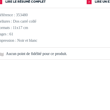
LIRE LE RÉSUMÉ COMPLET
LIRE UN 
éférence :
353480
eliures : Dos carré collé
ormats : 11x17 cm
ages : 61
mpression : Noir et blanc
Aucun point de fidélité pour ce produit.