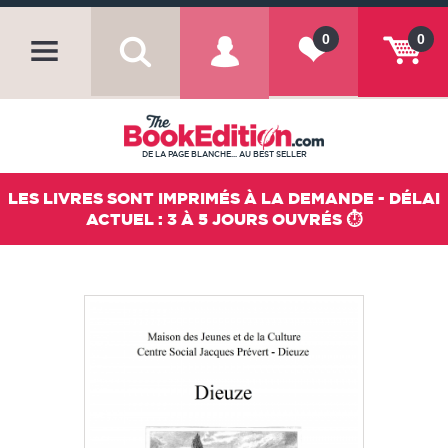
0
0
DE LA PAGE BLANCHE... AU BEST SELLER
LES LIVRES SONT IMPRIMÉS À LA DEMANDE - DÉLAI
ACTUEL : 3 À 5 JOURS OUVRÉS ⏱️